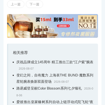
大使大家庭。作为速度滑冰的领军人物，他在赛场上始终
上一篇
下一篇
展现出坚忍不拔的品质，用实力诠释自我突破。这份不断
挑战自我的精神，与欧米茄品牌理念高度契合。我们也非
常期待高亭宇在本届冬奥会上的精彩时刻。”
相关推荐
庆祝品牌成立145周年 精工推出三款“江户紫”腕表
2026-08-07
变幻之间，自有魔力 上海表THE BUND·魔数系列
星轮腕表焕新双面登场
2026-08-07
路易威登呈献Color Blossom系列七夕臻礼
2026-0
8-06
爱彼推出皇家橡树系列自动上链浮动式陀飞轮“夜