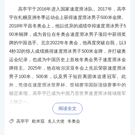
高亭宇于2016年进入国家速度滑冰队。2017年，高亭
宇在札幌亚洲冬季运动会上获得速度滑冰男子500米金牌。
2018年平昌冬奥会上，他以优异的成绩夺得速度滑冰男子5
00米铜牌，成为首位在冬奥会速度滑冰男子项目中获得奖
牌的中国选手。北京2022年冬奥会，他再度突破自我，以3
4秒32的惊人成绩摘得速度滑冰男子500米金牌，并打破奥
运会纪录，也成为中国历史上首枚冬奥会男子速度滑冰金
牌得主。2025年，他在哈尔滨亚冬会上先后荣获速度滑冰
男子100米、500米，以及男子短距离团体追逐冠军。此
外，凭借在速度滑冰世界杯、世锦赛等国际顶级赛事中的
稳定表现，高亭宇已成为中国乃至世界速度滑冰领域领军
人物之一。
阅读全文
欧米茄全球总裁兼首席执行官安世文 (Raynald Aeschli

高亭宇
欧米茄
名人大使
冬奥会
mann) 热烈欢迎高亭宇加入欧米茄运动员名人大使大家
庭，并表示：“我们衷心欢迎高亭宇加入欧米茄运动员名人