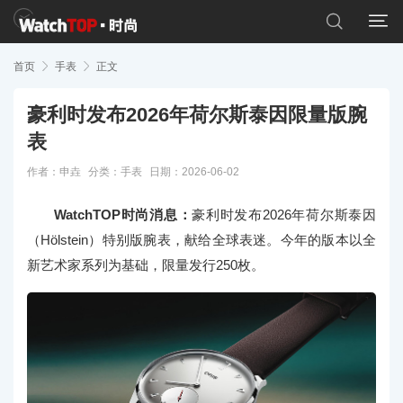


首页

手表

正文
豪利时发布2026年荷尔斯泰因限量版腕
表
作者：申垚
分类：
手表
日期：2026-06-02
WatchTOP时尚消息：
豪利时发布2026年荷尔斯泰因
（Hölstein）特别版腕表，献给全球表迷。今年的版本以全
新艺术家系列为基础，限量发行250枚。