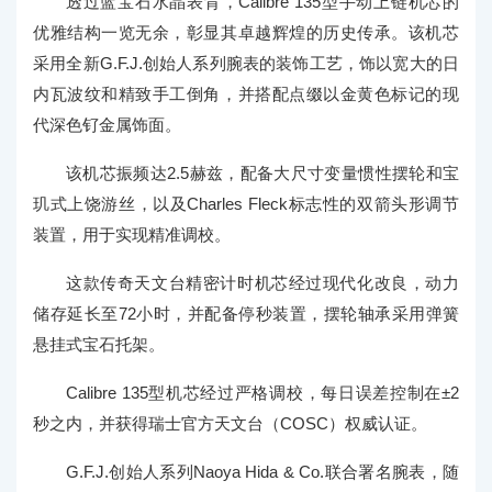
透过蓝宝石水晶表背，Calibre 135型手动上链机芯的
优雅结构一览无余，彰显其卓越辉煌的历史传承。该机芯
采用全新G.F.J.创始人系列腕表的装饰工艺，饰以宽大的日
内瓦波纹和精致手工倒角，并搭配点缀以金黄色标记的现
代深色钌金属饰面。
该机芯振频达2.5赫兹，配备大尺寸变量惯性摆轮和宝
玑式上饶游丝，以及Charles Fleck标志性的双箭头形调节
装置，用于实现精准调校。
这款传奇天文台精密计时机芯经过现代化改良，动力
储存延长至72小时，并配备停秒装置，摆轮轴承采用弹簧
悬挂式宝石托架。
Calibre 135型机芯经过严格调校，每日误差控制在±2
秒之内，并获得瑞士官方天文台（COSC）权威认证。
G.F.J.创始人系列Naoya Hida & Co.联合署名腕表，随