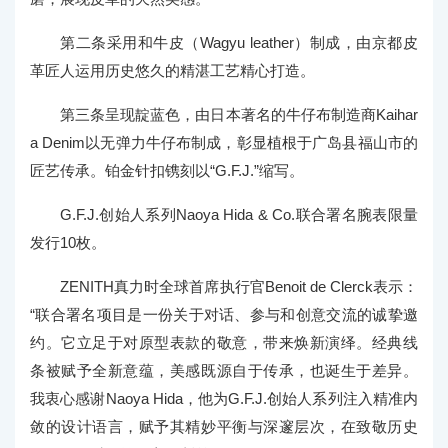
第二条采用和牛皮（Wagyu leather）制成，由京都皮
革匠人运用历史悠久的精湛工艺精心打造。
第三条呈现靛蓝色，由日本著名的牛仔布制造商Kaihar
a Denim以无弹力牛仔布制成，彰显植根于广岛县福山市的
匠艺传承。铂金针扣镌刻以“G.F.J.”缩写。
G.F.J.创始人系列Naoya Hida & Co.联合署名腕表限量
发行10枚。
ZENITH真力时全球首席执行官Benoit de Clerck表示：
“联合署名项目是一份关于对话、参与和创意交流的诚挚邀
约。它立足于对原型表款的敬意，带来焕新演绎。经典线
条被赋予全新意蕴，美感既源自于传承，也诞生于差异。
我衷心感谢Naoya Hida，他为G.F.J.创始人系列注入精准内
敛的设计语言，赋予其精妙平衡与深邃层次，在致敬历史