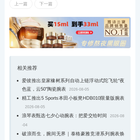
上一篇
下一篇
相关推荐
爱彼推出皇家橡树系列自动上链浮动式陀飞轮“夜
色蓝，云50”陶瓷腕表
2026-08-05
精工推出5 Sports本田小板凳HDB010限量版腕表
2026-08-05
浪琴表甄选七夕心动腕表：把爱交给时间
2026-08
-04
破浪而生，腕间无界｜泰格豪雅竞潜系列腕表焕