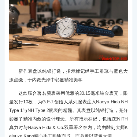
新作表盘以纯银打造，指示标记经手工雕琢与蓝色大
漆点缀，于内敛光泽中彰显精准美学
这款联合署名腕表采用优雅的39.15毫米铂金表壳，限
量发行10枚，为G.F.J.创始人系列腕表注入Naoya Hida NH
Type 1与NH Type 2腕表的精髓。其表盘以纯银打造，充分
彰显了精准内敛的设计理念。所有指示标记，包括ZENITH
真力时与Naoya Hida & Co.双重署名在内，均由雕刻大师K
eisuke Kano精心手工雕琢而成，而后覆以蓝色大漆。