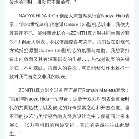
传承的同时，推动它不断前行。”
NAOYA HIDA & Co.创始人兼首席执行官Naoya Hida表
示：“自20世纪90年代邂逅Calibre 135型机芯以来，我便为
其着迷不已。能够藉此机会与ZENITH真力时共同重新诠释
G.F.J.创始人腕表，令我倍感惊喜与荣幸。我们旨在以现代
方式捕捉原型Calibre 135型机芯的氛围与精髓。我想要打
造出内敛而又具有深邃层次的作品……热忱是制表的关键
所在，不可或缺。我最大的喜悦，就是能够创作出这样一
款对我而言意义非凡的腕表。”
ZENITH真力时全球首席产品官Romain Marietta表示：
“我们与Naoya Hida一拍即合，这源于双方对制表业黄金时
代的共同热忱，以及彼此的好奇探索之心和开放态度。当
不同的技艺与美学视角融入经典设计之中，便能同时带来
层次、张力与和谐的精妙交织，真正的美感往往由此诞
生。”