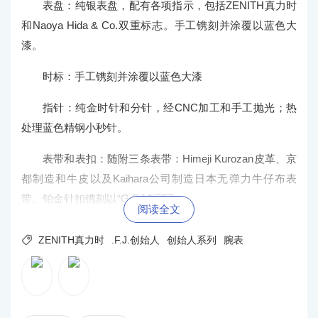
表盘：纯银表盘，配有各项指示，包括ZENITH真力时
和Naoya Hida & Co.双重标志。手工镌刻并涂覆以蓝色大
漆。
时标：手工镌刻并涂覆以蓝色大漆
指针：纯金时针和分针，经CNC加工和手工抛光；热
处理蓝色精钢小秒针。
表带和表扣：随附三条表带：Himeji Kurozan皮革、京
都制造和牛皮以及Kaihara公司制造日本无弹力牛仔布表
带。铂金针扣镌刻以“G.F.J.”缩写。
阅读全文

ZENITH真力时
.F.J.创始人
创始人系列
腕表