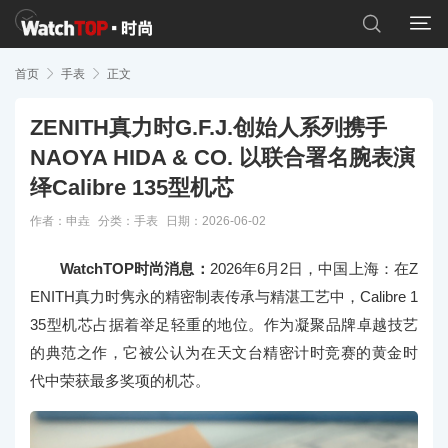


首页

手表

正文
ZENITH真力时G.F.J.创始人系列携手
NAOYA HIDA & CO. 以联合署名腕表演
绎Calibre 135型机芯
作者：申垚
分类：
手表
日期：2026-06-02
WatchTOP时尚消息：
2026年6月2日，中国上海：在Z
ENITH真力时隽永的精密制表传承与精湛工艺中，Calibre 1
35型机芯占据着举足轻重的地位。作为凝聚品牌卓越技艺
的典范之作，它被公认为在天文台精密计时竞赛的黄金时
代中荣获最多奖项的机芯。