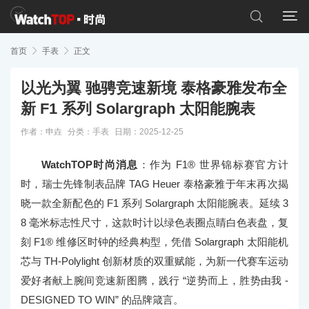


首页

手表

正文
以光为翼 驰骋竞速新境 泰格豪雅发布全
新 F1 系列 Solargraph 太阳能腕表
作者：申垚
分类：
手表
日期：2025-12-25
WatchTOP时尚消息
：作为 F1® 世界锦标赛官方计
时，瑞士先锋制表品牌 TAG Heuer 泰格豪雅于年末再次揭
晓一款全新配色的 F1 系列 Solargraph 太阳能腕表。延续 3
8 毫米标志性尺寸，这款时计以绿色表圈点睛白色表盘，复
刻 F1® 维修区时钟的经典构型，凭借 Solargraph 太阳能机
芯与 TH-Polylight 创新材质的双重赋能，为新一代赛车运动
爱好者献上腕间竞速新图腾，践行 “逆势而上，胜势由我 -
DESIGNED TO WIN” 的品牌箴言。