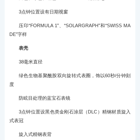
3点钟位置设有日期视窗
压印“FORMULA 1”、“SOLARGRAPH”和“SWISS MA
DE”字样
表壳
38毫米直径
绿色生物基聚酰胺双向旋转式表圈，饰以60秒/分钟刻
度
防眩目处理的蓝宝石表镜
3点钟位置设黑色类金刚石涂层（DLC）精钢材质旋入
式表冠
旋入式精钢表背