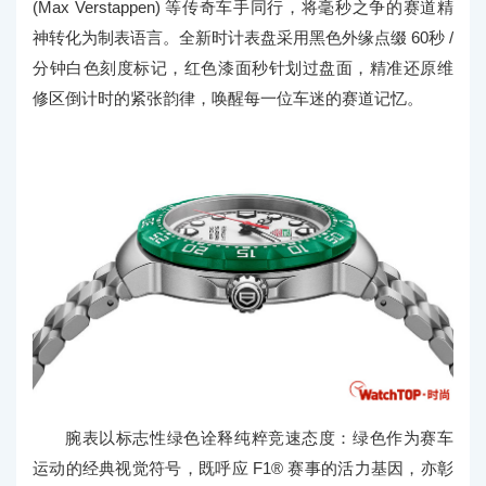
(Max Verstappen) 等传奇车手同行，将毫秒之争的赛道精
神转化为制表语言。全新时计表盘采用黑色外缘点缀 60秒 /
分钟白色刻度标记，红色漆面秒针划过盘面，精准还原维
修区倒计时的紧张韵律，唤醒每一位车迷的赛道记忆。
腕表以标志性绿色诠释纯粹竞速态度：绿色作为赛车
运动的经典视觉符号，既呼应 F1® 赛事的活力基因，亦彰