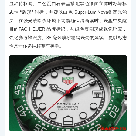
显独特格调。白色蛋白石表盘搭配黑色漆面立体时标与标
志性 “盾形” 时标，并覆以白色 Super-LumiNova® 夜光涂
层，在强光或暗夜环境下均能确保清晰读时；表盘中央醒
目的TAG HEUER 品牌标识，与绿色表圈形成视觉呼应，
强化赛道辨识度。38 毫米喷砂精钢表壳的延续，更以标志
性尺寸传递纯粹赛车美学。