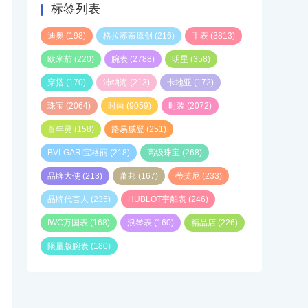
标签列表
迪奥
(198)
格拉苏蒂原创
(216)
手表
(3813)
欧米茄
(220)
腕表
(2788)
明星
(358)
穿搭
(170)
沛纳海
(213)
卡地亚
(172)
珠宝
(2064)
时尚
(9059)
时装
(2072)
百年灵
(158)
路易威登
(251)
BVLGARI宝格丽
(218)
高级珠宝
(268)
品牌大使
(213)
萧邦
(167)
蒂芙尼
(233)
品牌代言人
(235)
HUBLOT宇舶表
(246)
IWC万国表
(168)
浪琴表
(160)
精品店
(226)
限量版腕表
(180)