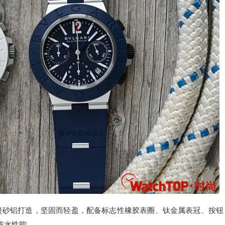
光喷砂铝打造，坚固而轻盈，配备标志性橡胶表圈、钛金属表冠、按钮
防水性能。