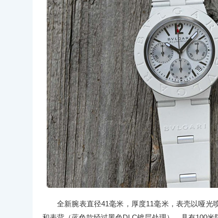
全新腕表直径41毫米，厚度11毫米，表壳以哑
和表背（蓝色款经过黑色DLC镀层处理），具有100米