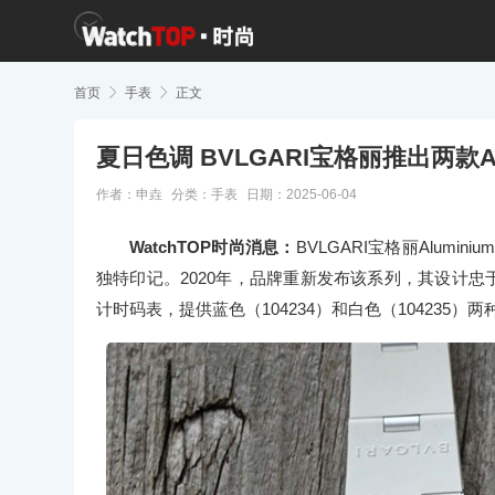
首页

手表

正文
夏日色调 BVLGARI宝格丽推出两款A
作者：申垚
分类：
手表
日期：2025-06-04
WatchTOP时尚消息：
BVLGARI宝格丽Alum
独特印记。2020年，品牌重新发布该系列，其设计忠于原
计时码表，提供蓝色（104234）和白色（104235）