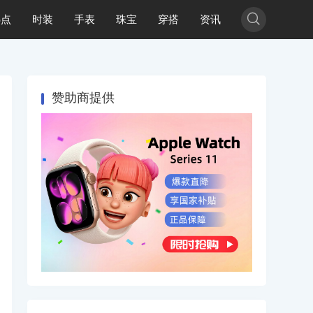

热点
时装
手表
珠宝
穿搭
资讯
赞助商提供