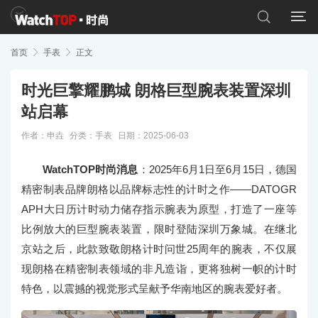


首页

手表

正文
时光巨擎耀鹏城 朗格巨型腕表装置深圳
站启幕
作者：申垚
分类：
手表
日期：2025-06-03
WatchTOP时尚消息
：2025年6月1日至6月15日，德国
精密制表品牌朗格以品牌标志性的计时之作——DATOGR
APH大日历计时动力储存指示腕表为原型，打造了一座等
比例放大的巨型腕表装置，限时登陆深圳万象城。在继北
京站之后，此款致敬朗格计时问世25周年的腕表，不仅展
现朗格在精密制表领域的非凡造诣，更将独树一帜的计时
特色，以震撼的视觉形式呈献予华南地区的腕表爱好者。