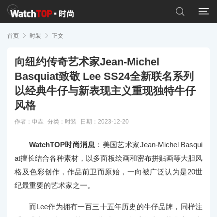


首页

时装

正文
向纽约传奇艺术家Jean-Michel
Basquiat致敬 Lee SS24全新联名系列
以经典牛仔与新表现主义重现独特牛仔
风格
作者：申垚
分类：
时装
日期：2023-12-20
WatchTOP时尚消息
：美国艺术家Jean-Michel Basqui
at擅长结合各种素材，以多面板绘画和密布拼贴画等大胆风
格及色彩创作，作品前卫而原始，一向被广泛认为是20世
纪最重要的艺术家之一。
而Lee作为拥有一百三十五年历史的牛仔品牌，同样注