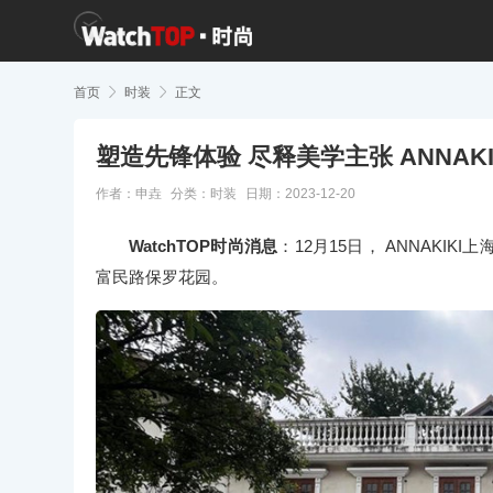
首页

时装

正文
塑造先锋体验 尽释美学主张 ANNA
作者：申垚
分类：
时装
日期：2023-12-20
WatchTOP时尚消息
：12月15日， ANNAK
富民路保罗花园。