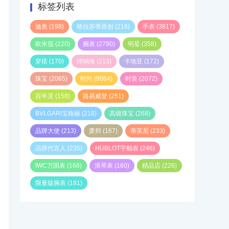
标签列表
迪奥
(198)
格拉苏蒂原创
(216)
手表
(3817)
欧米茄
(220)
腕表
(2790)
明星
(358)
穿搭
(170)
沛纳海
(213)
卡地亚
(172)
珠宝
(2065)
时尚
(9064)
时装
(2072)
百年灵
(158)
路易威登
(251)
BVLGARI宝格丽
(218)
高级珠宝
(268)
品牌大使
(213)
萧邦
(167)
蒂芙尼
(233)
品牌代言人
(235)
HUBLOT宇舶表
(246)
IWC万国表
(168)
浪琴表
(160)
精品店
(226)
限量版腕表
(181)