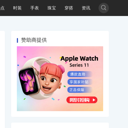

热点
时装
手表
珠宝
穿搭
资讯
赞助商提供