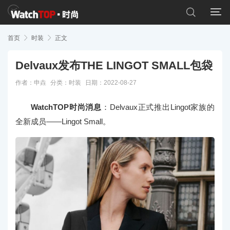


首页

时装

正文
Delvaux发布THE LINGOT SMALL包袋
作者：申垚
分类：
时装
日期：2022-08-27
WatchTOP时尚消息
：Delvaux正式推出Lingot家族的
全新成员——Lingot Small。