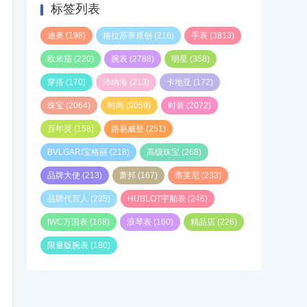
标签列表
迪奥
(198)
格拉苏蒂原创
(216)
手表
(3813)
欧米茄
(220)
腕表
(2788)
明星
(358)
穿搭
(170)
沛纳海
(213)
卡地亚
(172)
珠宝
(2064)
时尚
(9059)
时装
(2072)
百年灵
(158)
路易威登
(251)
BVLGARI宝格丽
(218)
高级珠宝
(268)
品牌大使
(213)
萧邦
(167)
蒂芙尼
(233)
品牌代言人
(235)
HUBLOT宇舶表
(246)
IWC万国表
(168)
浪琴表
(160)
精品店
(226)
限量版腕表
(180)