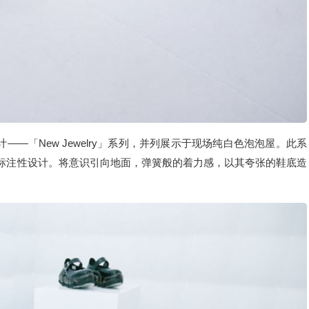
设计——「New Jewelry」系列，并列展示于现场纯白色泡泡屋。此系
列标注性设计。将意识引向地面，弹簧般的着力感，以其夸张的鞋底造