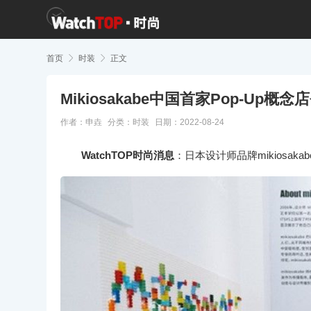
首页

时装

正文
Mikiosakabe中国首家Pop-Up概
作者：申垚
分类：
时装
日期：2022-08-24
WatchTOP时尚消息
：日本设计师品牌mikiosak