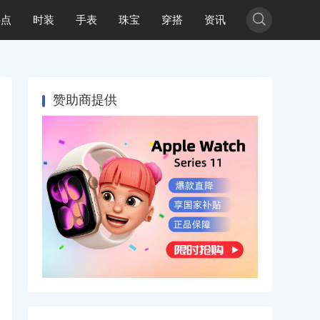

热点
时装
手表
珠宝
穿搭
资讯
赞助商提供