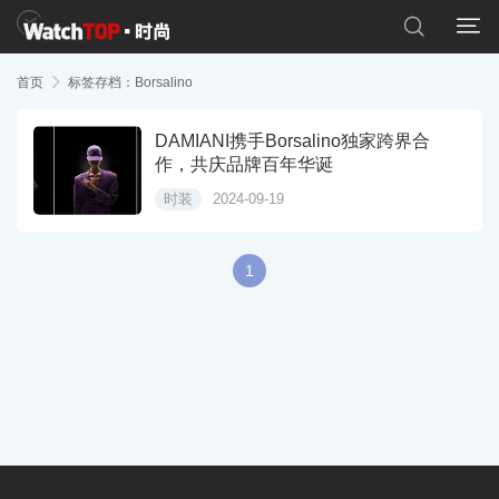


首页

标签存档：Borsalino
DAMIANI携手Borsalino独家跨界合
作，共庆品牌百年华诞
时装
2024-09-19
1