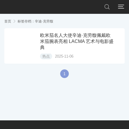


首页

标签存档：辛迪·克劳馥
欧米茄名人大使辛迪·克劳馥佩戴欧
米茄腕表亮相 LACMA 艺术与电影盛
典
热点
2025-11-06
1