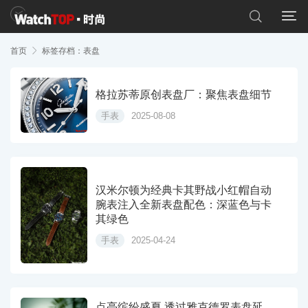


首页

标签存档：表盘
格拉苏蒂原创表盘厂：聚焦表盘细节
手表
2025-08-08
汉米尔顿为经典卡其野战小红帽自动
腕表注入全新表盘配色：深蓝色与卡
其绿色
手表
2025-04-24
点亮缤纷盛夏 透过雅克德罗表盘延