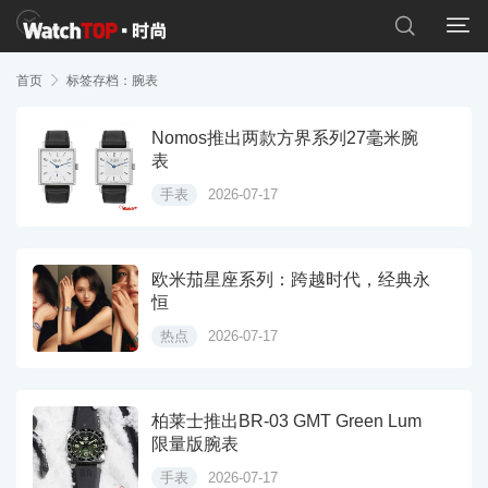


首页

标签存档：腕表
Nomos推出两款方界系列27毫米腕
表
手表
2026-07-17
欧米茄星座系列：跨越时代，经典永
恒
热点
2026-07-17
柏莱士推出BR-03 GMT Green Lum
限量版腕表
手表
2026-07-17