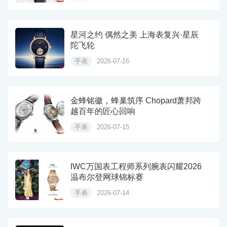
星河之约 偶然之美 上海表复兴·星辰
陀飞轮
手表
2026-07-16
金蜂铭徽，蜂巢筑序 Chopard萧邦跨
越百年的匠心回响
手表
2026-07-15
IWC万国表工程师系列腕表闪耀2026
温布尔登网球锦标赛
手表
2026-07-14