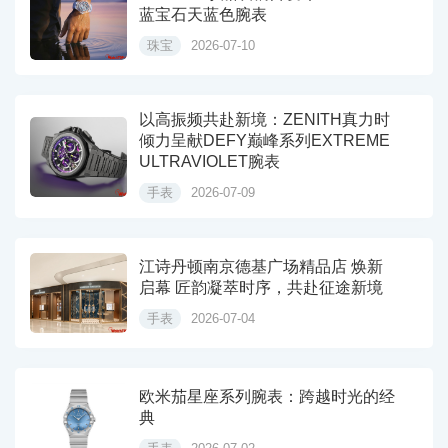
蓝宝石天蓝色腕表
珠宝
2026-07-10
以高振频共赴新境：ZENITH真力时
倾力呈献DEFY巅峰系列EXTREME
ULTRAVIOLET腕表
手表
2026-07-09
江诗丹顿南京德基广场精品店 焕新
启幕 匠韵凝萃时序，共赴征途新境
手表
2026-07-04
欧米茄星座系列腕表：跨越时光的经
典