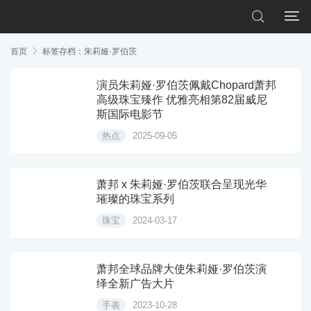


首页

标签存档：朱莉娅·罗伯茨
演员朱莉娅·罗伯茨佩戴Chopard萧邦
高级珠宝臻作 优雅亮相第82届威尼
斯国际电影节
热点
2025-09-05
萧邦 x 朱莉娅·罗伯茨联合呈现光华
璀璨的珠宝系列
珠宝
2024-03-17
萧邦全球品牌大使朱莉娅·罗伯茨演
绎全新广告大片
手表
2023-10-28