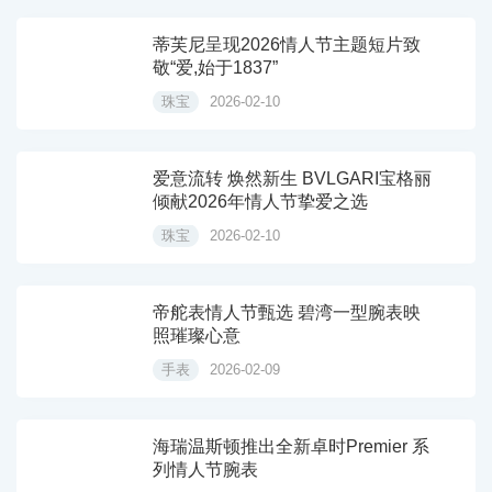
蒂芙尼呈现2026情人节主题短片致
敬“爱,始于1837”
珠宝
2026-02-10
爱意流转 焕然新生 BVLGARI宝格丽
倾献2026年情人节挚爱之选
珠宝
2026-02-10
帝舵表情人节甄选 碧湾一型腕表映
照璀璨心意
手表
2026-02-09
海瑞温斯顿推出全新卓时Premier 系
列情人节腕表