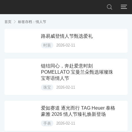


首页

标签存档：情人节
路易威登情人节甄选爱礼
时装
2026-02-11
链结同心，奔赴爱意时刻
POMELLATO 宝曼兰朵甄选璀璨珠
宝寄语情人节
珠宝
2026-02-11
爱如赛道 逐光而行 TAG Heuer 泰格
豪雅 2026 情人节臻礼焕新登场
手表
2026-02-11