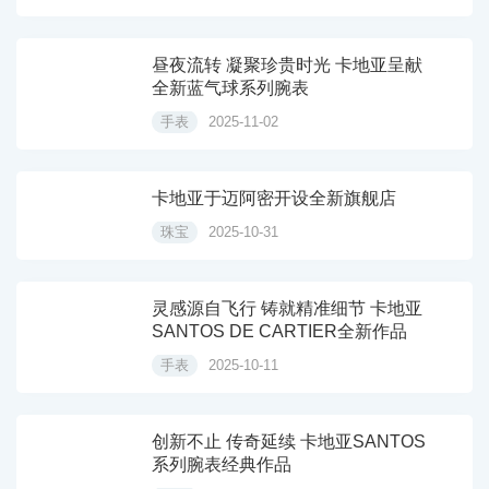
昼夜流转 凝聚珍贵时光 卡地亚呈献
全新蓝气球系列腕表
手表
2025-11-02
卡地亚于迈阿密开设全新旗舰店
珠宝
2025-10-31
灵感源自飞行 铸就精准细节 卡地亚
SANTOS DE CARTIER全新作品
手表
2025-10-11
创新不止 传奇延续 卡地亚SANTOS
系列腕表经典作品