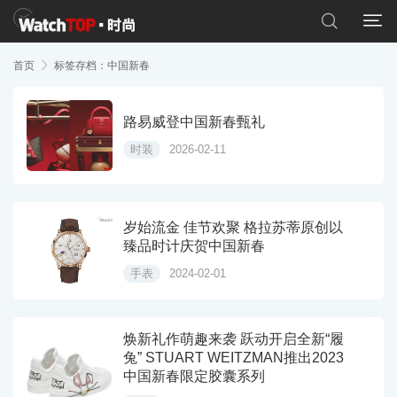


首页

标签存档：中国新春
路易威登中国新春甄礼
时装
2026-02-11
岁始流金 佳节欢聚 格拉苏蒂原创以
臻品时计庆贺中国新春
手表
2024-02-01
焕新礼作萌趣来袭 跃动开启全新“履
兔” STUART WEITZMAN推出2023
中国新春限定胶囊系列