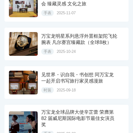
会 臻藏灵感 文化之旅
手表
2025-11-07
万宝龙明星系列悬浮外置框架陀飞轮
腕表 凡尔赛宫臻藏款（全球8枚）
手表
2025-10-24
见世界・识自我・书创想 同万宝龙
一起开启书写旅行家灵感漫旅
时装
2025-09-18
万宝龙全球品牌大使辛芷蕾 荣膺第
82 届威尼斯国际电影节最佳女演员
奖