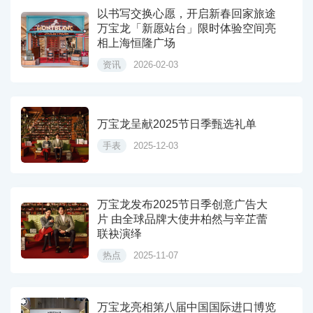
以书写交换心愿，开启新春回家旅途
万宝龙「新愿站台」限时体验空间亮
相上海恒隆广场
资讯
2026-02-03
万宝龙呈献2025节日季甄选礼单
手表
2025-12-03
万宝龙发布2025节日季创意广告大
片 由全球品牌大使井柏然与辛芷蕾
联袂演绎
热点
2025-11-07
万宝龙亮相第八届中国国际进口博览