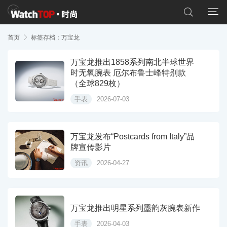


首页

标签存档：万宝龙
万宝龙推出1858系列南北半球世界
时无氧腕表 厄尔布鲁士峰特别款
（全球829枚）
手表
2026-07-03
万宝龙发布“Postcards from Italy”品
牌宣传影片
资讯
2026-04-27
万宝龙推出明星系列墨韵灰腕表新作
手表
2026-04-03