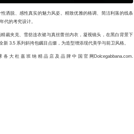
个性洒脱、感性真实的魅力风姿。精致优雅的格调、简洁利落的线条
年代的考究设计。
翻领精裁夹克、雪纺连衣裙与真丝蕾丝内衣，凝视镜头，在黑白背景下
袋与全新 3.5 系列斜挎包瞩目点缀，为造型增添现代美学与前卫风格。
 各 大 杜 嘉 班 纳 精 品 店 及 品 牌 中 国 官 网Dolcegabbana.com.