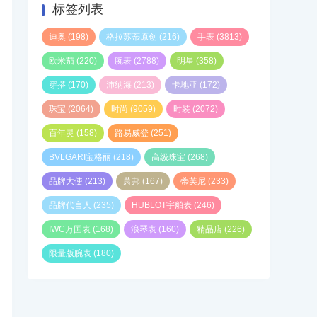
标签列表
迪奥
(198)
格拉苏蒂原创
(216)
手表
(3813)
欧米茄
(220)
腕表
(2788)
明星
(358)
穿搭
(170)
沛纳海
(213)
卡地亚
(172)
珠宝
(2064)
时尚
(9059)
时装
(2072)
百年灵
(158)
路易威登
(251)
BVLGARI宝格丽
(218)
高级珠宝
(268)
品牌大使
(213)
萧邦
(167)
蒂芙尼
(233)
品牌代言人
(235)
HUBLOT宇舶表
(246)
IWC万国表
(168)
浪琴表
(160)
精品店
(226)
限量版腕表
(180)