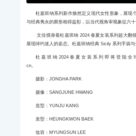
杜嘉班纳系列新作焕然定义现代女性形象，展现
与经典隽永的廓形相得益彰，以当代视角审视象征六十
文佳煐身着杜嘉班纳 2024 春夏女装系列超大
展现绰约迷人的姿态。杜嘉班纳经典 Sicily 系列手
杜 嘉 班 纳 2024 春 夏 女 装 系 列 即 将 登 陆 全 球
cn。
摄影：JONGHA PARK
摄像：SANGJUNE HWANG
造型：YUNJU KANG
发型：HEUNGKWON BAEK
妆容：MYUNGSUN LEE