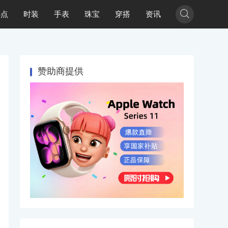

热点
时装
手表
珠宝
穿搭
资讯
赞助商提供