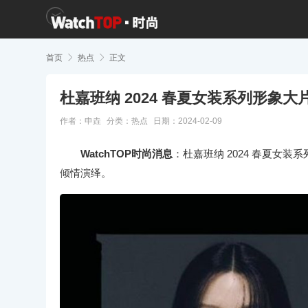
首页

热点

正文
杜嘉班纳 2024 春夏女装系列形象
作者：申垚
分类：
热点
日期：2024-02-09
WatchTOP时尚消息
：杜嘉班纳 2024 春夏女装
倾情演绎。