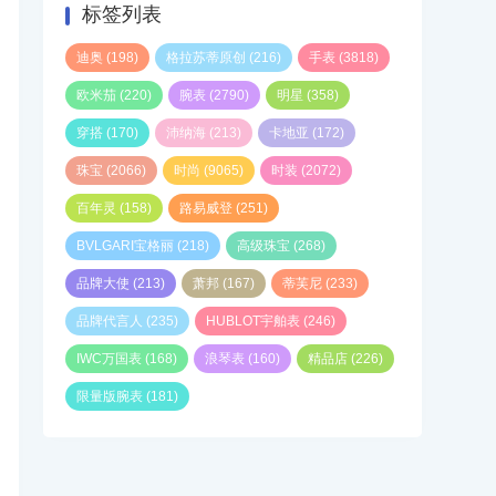
标签列表
迪奥
(198)
格拉苏蒂原创
(216)
手表
(3818)
欧米茄
(220)
腕表
(2790)
明星
(358)
穿搭
(170)
沛纳海
(213)
卡地亚
(172)
珠宝
(2066)
时尚
(9065)
时装
(2072)
百年灵
(158)
路易威登
(251)
BVLGARI宝格丽
(218)
高级珠宝
(268)
品牌大使
(213)
萧邦
(167)
蒂芙尼
(233)
品牌代言人
(235)
HUBLOT宇舶表
(246)
IWC万国表
(168)
浪琴表
(160)
精品店
(226)
限量版腕表
(181)