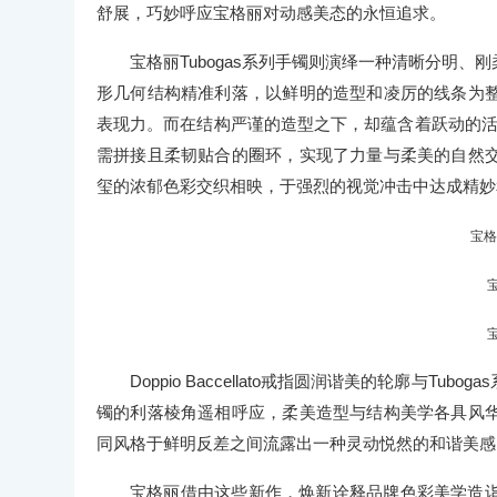
舒展，巧妙呼应宝格丽对动感美态的永恒追求。
宝格丽Tubogas系列手镯则演绎一种清晰分明
形几何结构精准利落，以鲜明的造型和凌厉的线条为
表现力。而在结构严谨的造型之下，却蕴含着跃动的活力
需拼接且柔韧贴合的圈环，实现了力量与柔美的自然
玺的浓郁色彩交织相映，于强烈的视觉冲击中达成精妙
宝格
Doppio Baccellato戒指圆润谐美的轮廓与
镯的利落棱角遥相呼应，柔美造型与结构美学各具风
同风格于鲜明反差之间流露出一种灵动悦然的和谐美感
宝格丽借由这些新作，焕新诠释品牌色彩美学造