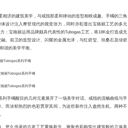
、刚柔相济的建筑美学，与戒指那柔和律动的造型相映成趣。手镯的三角
整体设计注入摩登现代的视觉张力，同时亦彰显出宝格丽工艺的多元
：宝格丽运用品牌颇具代表性的Tubogas工艺，将18K金打造成无
交融。前卫的造型设计、闪耀的金属光泽，与红碧玺、坦桑石及绿碧
和谐的美学平衡。
丽Tubogas系列手镯
宝格丽Tubogas系列手镯
宝格丽Tubogas系列手镯
Tubogas系列手镯醒目的几何元素展开了一场美学对话。戒指的流畅曲线与手
华。而浓郁热烈的色彩贯穿其间，为这些新作注入盎然生机。两种不
。
诣。悠久传承的古老工艺重焕新生，旖旎色彩构筑出建筑般的立体美