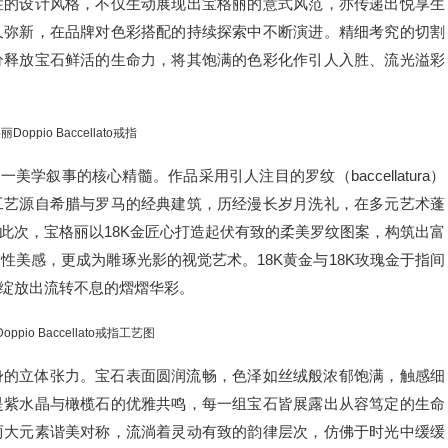
性的设计风格，不仅生动展现出宝格丽的意式风范，亦传递出悦享生
久弥新，在品牌对色彩搭配的持续探索中不断演进。精细考究的切割
分释放宝石鲜活的生命力，将其饱满的色彩化作引人入胜、流光溢彩
Doppio Baccellato戒指
释了这一美学叙事的核心精髓。作品采用引人注目的罗纹（baccellatura）
工艺源自希腊与罗马的经典建筑，历经漫长岁月洗礼，在多元艺术蓬
此次，宝格丽以18K金匠心打造起伏有致的柔美罗纹图案，构筑出富
美感，更成为雕琢光影的视觉艺术。18K黄金与18K玫瑰金于指间
绽放出流转不息的熠熠华彩。
ppio Baccellato戒指工艺图
身的立体张力。宝石表面圆润流畅，色泽如丝绒般浓郁饱满，触感细
是紫水晶与橄榄石的优雅共鸣，每一组宝石皆展露出从容笃定的生命
两大元素谐美对称，流淌着灵动有致的韵律层次，仿佛于时光中缓缓