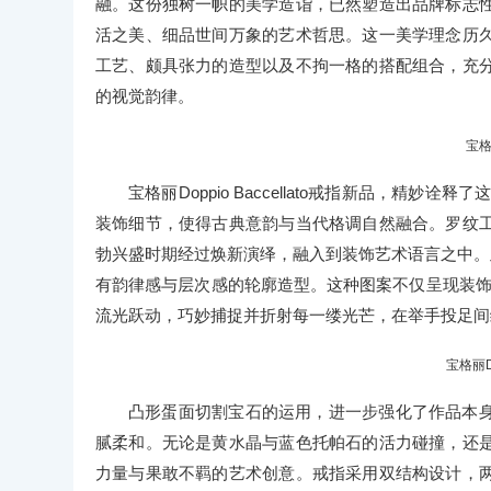
融。这份独树一帜的美学造诣，已然塑造出品牌标志
活之美、细品世间万象的艺术哲思。这一美学理念历
工艺、颇具张力的造型以及不拘一格的搭配组合，充
的视觉韵律。
宝格丽
宝格丽Doppio Baccellato戒指新品，精妙诠
装饰细节，使得古典意韵与当代格调自然融合。罗纹
勃兴盛时期经过焕新演绎，融入到装饰艺术语言之中。
有韵律感与层次感的轮廓造型。这种图案不仅呈现装饰性
流光跃动，巧妙捕捉并折射每一缕光芒，在举手投足间
宝格丽Do
凸形蛋面切割宝石的运用，进一步强化了作品本
腻柔和。无论是黄水晶与蓝色托帕石的活力碰撞，还
力量与果敢不羁的艺术创意。戒指采用双结构设计，