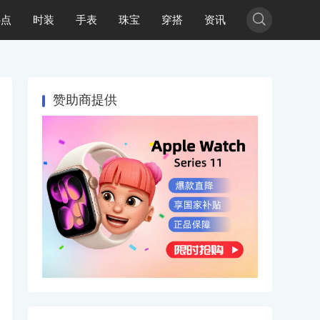

热点
时装
手表
珠宝
穿搭
资讯
赞助商提供