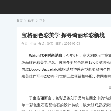
首页

珠宝

正文
宝格丽色彩美学 探寻绮丽华彩新境
作者：申垚
分类：
珠宝
日期：2026-06-03
WatchTOP时尚消息：
今年6月，意大利珠宝世家BV
绎品牌色彩美学理念。斑斓多姿的色彩在18K金温润
两款Doppio Baccellato戒指以雕塑感造型彰显
臻美佳作可与2024年问世的三款项链相搭配，共同奏
于宝格丽而言，色彩是镌刻于品牌基因之中的情感
单一彩色宝石搭配钻石的设计传统，以大胆巧思探索