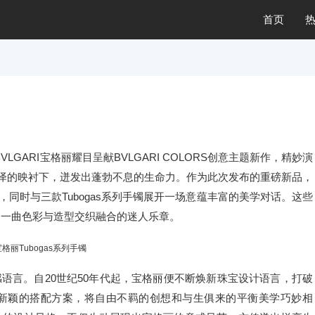
首页
LGARI宝格丽耀目呈献BVLGARI COLORS创意主题新作，精妙演
光泽的映衬下，迸发出蓬勃不息的生命力。作为此次发布的重磅新品，
鲜明个性，同时与三款Tubogas系列手镯展开一场意蕴丰富的美学对话。这些
响一曲色彩与造型交织融合的迷人乐章。
宝格丽Tubogas系列手镯
语言。自20世纪50年代起，宝格丽便不断焕新珠宝设计语言，打破
新颖的搭配方案，将自由不羁的创想和与生俱来的平衡美学巧妙相