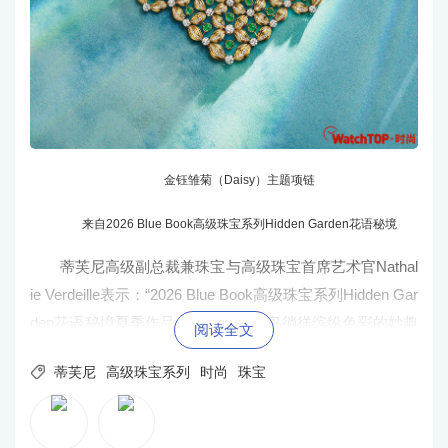
金钰雏菊（Daisy）主题项链
来自2026 Blue Book高级珠宝系列Hidden Garden花语秘境
蒂芙尼高级副总裁兼珠宝与高级珠宝首席艺术官Nathal
ie Verdeille表示：“2026 Blue Book高级珠宝系列Hidden Gar
den花语秘境夏季作品，生动演绎小鸟徜徉缤纷色彩的妙趣
阅读全文
景致。由黄金、钻石与铂金编织而成的鸟巢造型层次分

蒂芙尼
高级珠宝系列
时尚
珠宝
明，构筑强烈视觉反差。这一设计亦呼应黄金编织工艺的
柔韧美感，灵动线条打造富有几何张力、流光溢彩的珠宝
结构。该系列礼赞彩色宝石纷呈多样的天然色泽，让珍罕