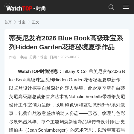


首页

珠宝

正文
蒂芙尼发布2026 Blue Book高级珠宝系
列Hidden Garden花语秘境夏季作品
作者：申垚
分类：
珠宝
日期：2026-06-02
WatchTOP时尚消息：
Tiffany & Co. 蒂芙尼发布2026 B
lue Book高级珠宝系列Hidden Garden花语秘境夏季新作，
以卓然设计探寻自然深处的迷人秘境。此次夏季新作由蒂
芙尼高级副总裁兼首席艺术官Nathalie Verdeille带领蒂芙尼
设计工作室倾力呈献，以明艳色调和蓬勃意韵升华系列叙
事，礼赞自然恣意盛放的动人姿态——形态、纹理与色彩
尽展热烈风华。每个主题均焕新诠释品牌传奇设计师让·史
隆伯杰（Jean Schlumberger）的艺术巧思，以珍罕宝石与