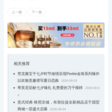
宝石如繁花般绽放于黄金与铂金交织的纹理之上。其中，
繁花炽影（Blossom）主题以浓郁色彩铺陈热带盛景，勾勒
上一篇
下一篇
三重绮景，形态、纹理与色彩辉映，尽显热烈张扬的自然
气韵。”
此次夏季作品，定格万物盛放的绚烂瞬间。每个主题
均以繁复立体的珠宝设计映衬华美彩宝，让自然的律动与
生机在光影间悄然升华，凝练自然之美，打造富有艺术张
力的高级珠宝杰作，再度印证蒂芙尼深厚的珠宝传承底
相关推荐
蕴。
梵克雅宝于七夕时节倾情呈现Perlée金珠系列臻作
以欢愉意趣谱写夏日恋曲
2026-08-05
蒂芙尼呈献七夕臻礼 礼赞爱的万千模样
2026-08-0
4
意式经典 映照京城，布契拉提全新精品店于国贸
商城一层盛大启幕
2026-08-04