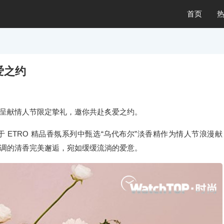
首页
爱之约
嘉伦呈献情人节限定挚礼，邀你共赴炙爱之约。
ETRO 精品香氛系列中甄选“乌代布尔”淡香精作为情人节浪漫献
调的清香完美邂逅，宛如缓缓流淌的爱意。