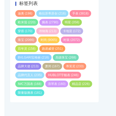
标签列表
迪奥
(198)
格拉苏蒂原创
(216)
手表
(3818)
欧米茄
(220)
腕表
(2790)
明星
(358)
穿搭
(170)
沛纳海
(213)
卡地亚
(172)
珠宝
(2066)
时尚
(9065)
时装
(2072)
百年灵
(158)
路易威登
(251)
BVLGARI宝格丽
(218)
高级珠宝
(268)
品牌大使
(213)
萧邦
(167)
蒂芙尼
(233)
品牌代言人
(235)
HUBLOT宇舶表
(246)
IWC万国表
(168)
浪琴表
(160)
精品店
(226)
限量版腕表
(181)