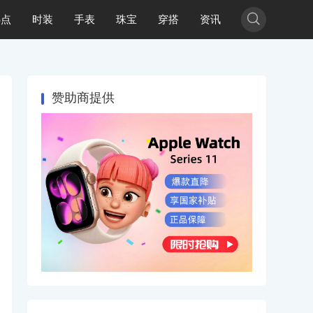

热点
时装
手表
珠宝
穿搭
资讯
赞助商提供