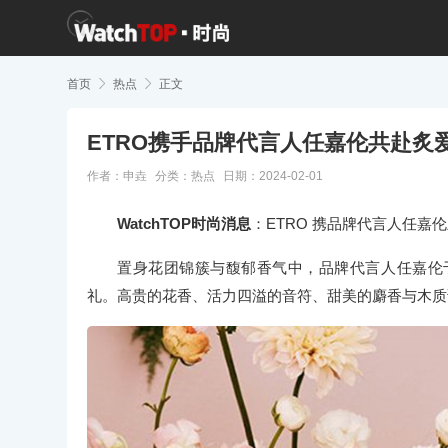
首页

热点

正文
ETRO携手品牌代言人任嘉伦共赴炙
作者：申垚
分类：
热点
日期：2024-02-01
WatchTOP时尚消息
：ETRO 携品牌代言人任
置身花团锦簇与馥郁香气中，品牌代言人任嘉伦于 
礼。高贵的花香、活力四溢的音符、甜美的麝香与木质