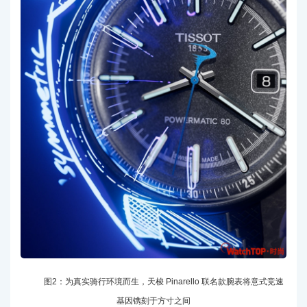
图2：为真实骑行环境而生，天梭 Pinarello 联名款腕表将意式竞速
基因镌刻于方寸之间