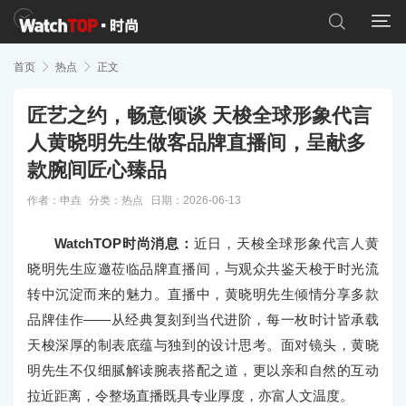


首页

热点

正文
匠艺之约，畅意倾谈 天梭全球形象代言
人黄晓明先生做客品牌直播间，呈献多
款腕间匠心臻品
作者：申垚
分类：
热点
日期：2026-06-13
WatchTOP时尚消息：
近日，天梭全球形象代言人黄
晓明先生应邀莅临品牌直播间，与观众共鉴天梭于时光流
转中沉淀而来的魅力。直播中，黄晓明先生倾情分享多款
品牌佳作——从经典复刻到当代进阶，每一枚时计皆承载
天梭深厚的制表底蕴与独到的设计思考。面对镜头，黄晓
明先生不仅细腻解读腕表搭配之道，更以亲和自然的互动
拉近距离，令整场直播既具专业厚度，亦富人文温度。