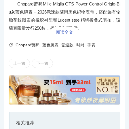
Chopard萧邦Mille Miglia GTS Power Control Grigio-Bl
u灰蓝色腕表 – 2026竞速款随附黑色织物表带，搭配饰有轮
胎花纹图案的橡胶衬里和Lucent steel精钢折叠式表扣，该
腕表限量发行250枚，标价7,940欧元。
阅读全文

Chopard萧邦
蓝色腕表
竞速款
时尚
手表
上一篇
下一篇
相关推荐