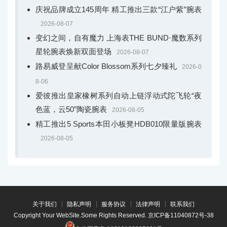
庆祝品牌成立145周年 精工推出三款“江户紫”腕表
2026-08-07
变幻之间，自有魔力 上海表THE BUND·魔数系列
星轮腕表焕新双面登场
2026-08-07
路易威登呈献Color Blossom系列七夕臻礼
2026-0
8-06
爱彼推出皇家橡树系列自动上链浮动式陀飞轮“夜
色蓝，云50”陶瓷腕表
2026-08-05
精工推出5 Sports本田小板凳HDB010限量版腕表
2026-08-05
关于我们
隐私声明
服务协议
法律声明
联系我们
Copyright Your WebSite.Some Rights Reserved.
京ICP备11040872号-38