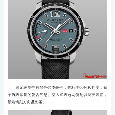
固定表圈带有黑色铝质嵌件，并标注60分秒刻度，赋
予腕表浓郁的复古气息。旋入式表冠两侧配以防护装置，
顶端镌刻方向盘图案。