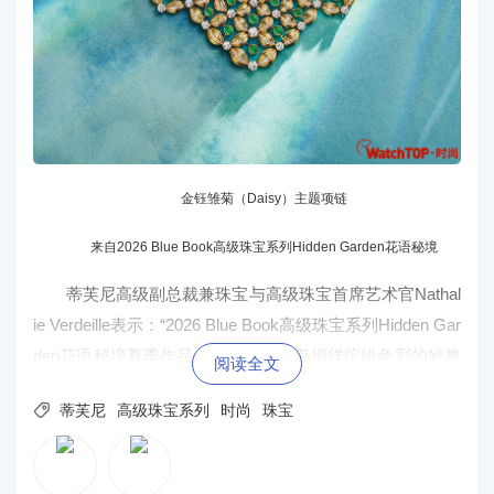
金钰雏菊（Daisy）主题项链
来自2026 Blue Book高级珠宝系列Hidden Garden花语秘境
蒂芙尼高级副总裁兼珠宝与高级珠宝首席艺术官Nathal
ie Verdeille表示：“2026 Blue Book高级珠宝系列Hidden Gar
den花语秘境夏季作品，生动演绎小鸟徜徉缤纷色彩的妙趣
阅读全文
景致。由黄金、钻石与铂金编织而成的鸟巢造型层次分

蒂芙尼
高级珠宝系列
时尚
珠宝
明，构筑强烈视觉反差。这一设计亦呼应黄金编织工艺的
柔韧美感，灵动线条打造富有几何张力、流光溢彩的珠宝
结构。该系列礼赞彩色宝石纷呈多样的天然色泽，让珍罕