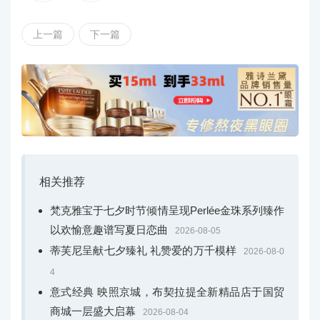
宝石如繁花般绽放于黄金与铂金交织的纹理之上。其中，
繁花炽影（Blossom）主题以浓郁色彩铺陈热带盛景，勾勒
上一篇
下一篇
三重绮景，形态、纹理与色彩辉映，尽显热烈张扬的自然
气韵。”
此次夏季作品，定格万物盛放的绚烂瞬间。每个主题
均以繁复立体的珠宝设计映衬华美彩宝，让自然的律动与
生机在光影间悄然升华，凝练自然之美，打造富有艺术张
力的高级珠宝杰作，再度印证蒂芙尼深厚的珠宝传承底
相关推荐
蕴。
梵克雅宝于七夕时节倾情呈现Perlée金珠系列臻作
以欢愉意趣谱写夏日恋曲
2026-08-05
蒂芙尼呈献七夕臻礼 礼赞爱的万千模样
2026-08-0
4
意式经典 映照京城，布契拉提全新精品店于国贸
商城一层盛大启幕
2026-08-04