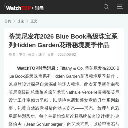


首页

珠宝

正文
蒂芙尼发布2026 Blue Book高级珠宝系
列Hidden Garden花语秘境夏季作品
作者：申垚
分类：
珠宝
日期：2026-06-02
WatchTOP时尚消息：
Tiffany & Co. 蒂芙尼发布2026 B
lue Book高级珠宝系列Hidden Garden花语秘境夏季新作，
以卓然设计探寻自然深处的迷人秘境。此次夏季新作由蒂
芙尼高级副总裁兼首席艺术官Nathalie Verdeille带领蒂芙尼
设计工作室倾力呈献，以明艳色调和蓬勃意韵升华系列叙
事，礼赞自然恣意盛放的动人姿态——形态、纹理与色彩
尽展热烈风华。每个主题均焕新诠释品牌传奇设计师让·史
隆伯杰（Jean Schlumberger）的艺术巧思，以珍罕宝石与