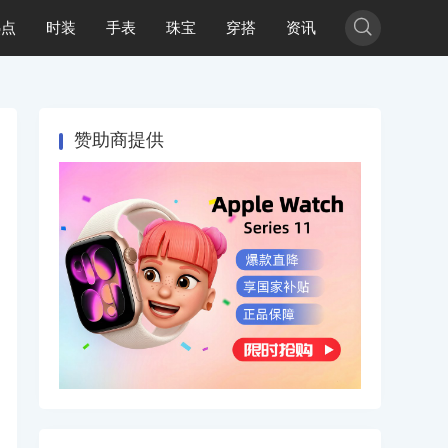

热点
时装
手表
珠宝
穿搭
资讯
赞助商提供