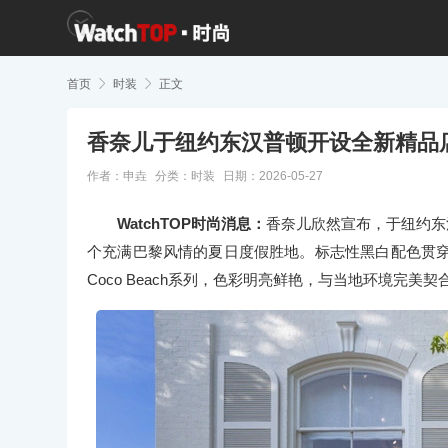
首页

时装

正文
香奈儿于纽约东汉普顿开设全新精品
作者：申垚
分类：
时装
日期：2026-05-27
WatchTOP时尚消息：
香奈儿欣然宣布，于纽约东汉普
个充满巴黎风情的夏日度假胜地。标志性黑白配色贯穿
Coco Beach系列，色彩明亮鲜艳，与当地环境完美