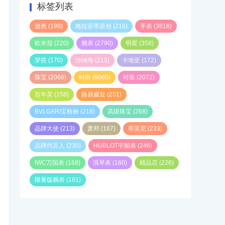
标签列表
迪奥
(198)
格拉苏蒂原创
(216)
手表
(3818)
欧米茄
(220)
腕表
(2790)
明星
(358)
穿搭
(170)
沛纳海
(213)
卡地亚
(172)
珠宝
(2066)
时尚
(9065)
时装
(2072)
百年灵
(158)
路易威登
(251)
BVLGARI宝格丽
(218)
高级珠宝
(268)
品牌大使
(213)
萧邦
(167)
蒂芙尼
(233)
品牌代言人
(235)
HUBLOT宇舶表
(246)
IWC万国表
(168)
浪琴表
(160)
精品店
(226)
限量版腕表
(181)