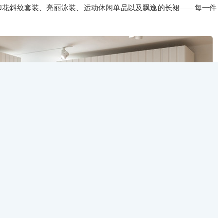
印花斜纹套装、亮丽泳装、运动休闲单品以及飘逸的长裙——每一件