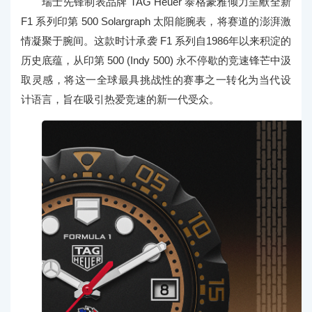
瑞士先锋制表品牌 TAG Heuer 泰格豪雅倾力呈献全新
F1 系列印第 500 Solargraph 太阳能腕表，将赛道的澎湃激
情凝聚于腕间。这款时计承袭 F1 系列自1986年以来积淀的
历史底蕴，从印第 500 (Indy 500) 永不停歇的竞速锋芒中汲
取灵感，将这一全球最具挑战性的赛事之一转化为当代设
计语言，旨在吸引热爱竞速的新一代受众。