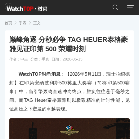


首页

手表

正文
巅峰角逐 分秒必争 TAG HEUER泰格豪
雅见证印第 500 荣耀时刻
作者：申垚
分类：
手表
日期：2026-05-15
WatchTOP时尚消息：
【2026年5月11日，瑞士拉绍德
封】在印第安纳波利斯500英里大奖赛（简称印第500赛
事）中，当引擎轰鸣全速冲向终点，胜负往往悬于毫秒之
间。而TAG Heuer泰格豪雅则以极致精准的计时性能，见
证高压之下迸发的卓越表现。