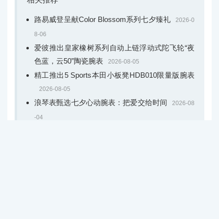
路易威登呈献Color Blossom系列七夕臻礼
2026-0
8-06
爱彼推出皇家橡树系列自动上链浮动式陀飞轮“夜
色蓝，云50”陶瓷腕表
2026-08-05
精工推出5 Sports本田小板凳HDB010限量版腕表
2026-08-05
浪琴表甄选七夕心动腕表：把爱交给时间
2026-08
-04
破浪而生，腕间无界｜泰格豪雅竞潜系列腕表焕
新登场
2026-08-04
关于我们
隐私声明
服务协议
法律声明
联系我们