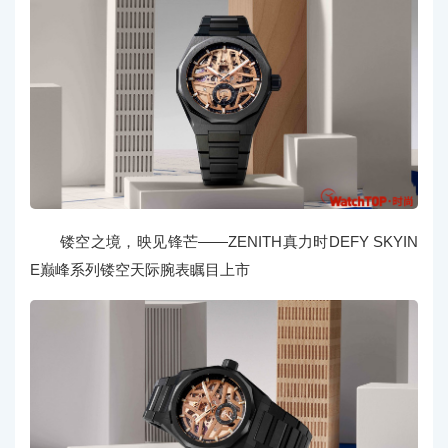
镂空之境，映见锋芒——ZENITH真力时DEFY SKYIN
E巅峰系列镂空天际腕表瞩目上市