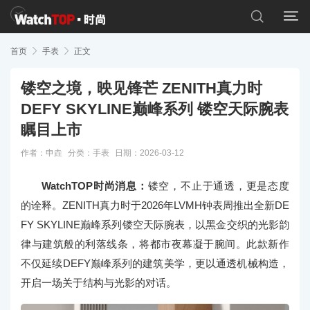


首页

手表

正文
镂空之境，映见锋芒 ZENITH真力时
DEFY SKYLINE巅峰系列 镂空天际腕表
瞩目上市
作者：申垚
分类：
手表
日期：2026-03-12
WatchTOP时尚消息：
镂空，不止于通透，更是态度
的诠释。ZENITH真力时于2026年LVMH钟表周推出全新DE
FY SKYLINE巅峰系列镂空天际腕表，以黑金交织的光影韵
律与建筑般的利落线条，将都市夜幕凝于腕间。此款新作
不仅延续DEFY巅峰系列的建筑美学，更以通透机械构造，
开启一场关于结构与光影的对话。