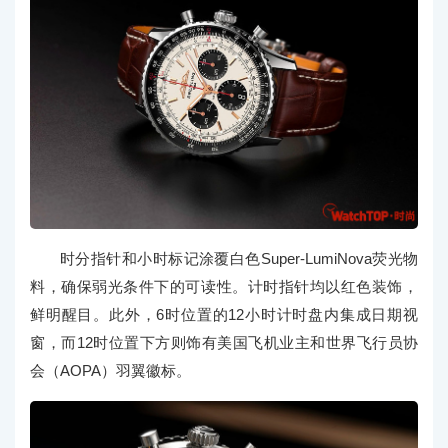
时分指针和小时标记涂覆白色Super-LumiNova荧光物
料，确保弱光条件下的可读性。计时指针均以红色装饰，
鲜明醒目。此外，6时位置的12小时计时盘内集成日期视
窗，而12时位置下方则饰有美国飞机业主和世界飞行员协
会（AOPA）羽翼徽标。