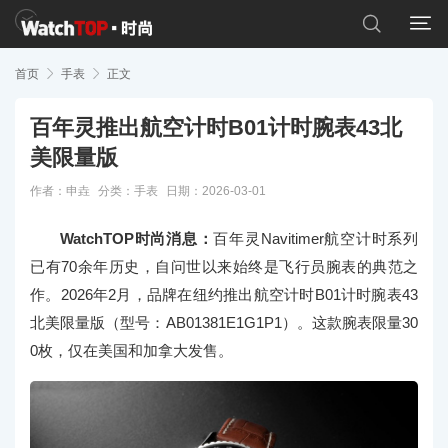


首页

手表

正文
百年灵推出航空计时B01计时腕表43北
美限量版
作者：申垚
分类：
手表
日期：2026-03-01
WatchTOP时尚消息：
百年灵Navitimer航空计时系列
已有70余年历史，自问世以来始终是飞行员腕表的典范之
作。2026年2月，品牌在纽约推出航空计时B01计时腕表43
北美限量版（型号：AB01381E1G1P1）。这款腕表限量30
0枚，仅在美国和加拿大发售。