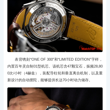
表背镌刻“ONE OF 300”和“LIMITED EDITION”字样，
内置百年灵自制01型机芯。该机芯含47颗宝石，振频28,80
0次/小时（4赫兹），装配导柱轮和垂直离合机制，以及重
新设计的自动摆陀，能够提供长达70小时动力储存。