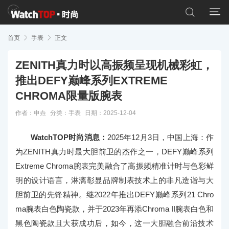


首页

手表

正文
ZENITH真力时以高振频呈现机械彩虹，
推出DEFY巅峰系列EXTREME
CHROMA限量版腕表
作者：申垚
分类：
手表
日期：2025-12-04
WatchTOP时尚消息：
2025年12月3日，中国上海：作
为ZENITH真力时最大胆前卫的杰作之一，DEFY巅峰系列
Extreme Chroma腕表完美融合了高振频精准计时与色彩鲜
明的设计语言，淋漓彰显品牌制表技术上的非凡造诣与大
胆前卫的先锋精神。继2022年推出DEFY巅峰系列21 Chro
ma腕表白色陶瓷款，并于2023年再添Chroma II腕表白色和
黑色陶瓷款且大获成功后，如今，这一大胆融合前沿技术