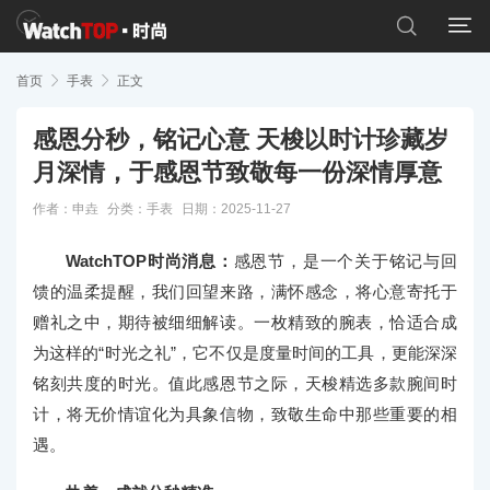


首页

手表

正文
感恩分秒，铭记心意 天梭以时计珍藏岁
月深情，于感恩节致敬每一份深情厚意
作者：申垚
分类：
手表
日期：2025-11-27
WatchTOP时尚消息：
感恩节，是一个关于铭记与回
馈的温柔提醒，我们回望来路，满怀感念，将心意寄托于
赠礼之中，期待被细细解读。一枚精致的腕表，恰适合成
为这样的“时光之礼”，它不仅是度量时间的工具，更能深深
铭刻共度的时光。值此感恩节之际，天梭精选多款腕间时
计，将无价情谊化为具象信物，致敬生命中那些重要的相
遇。