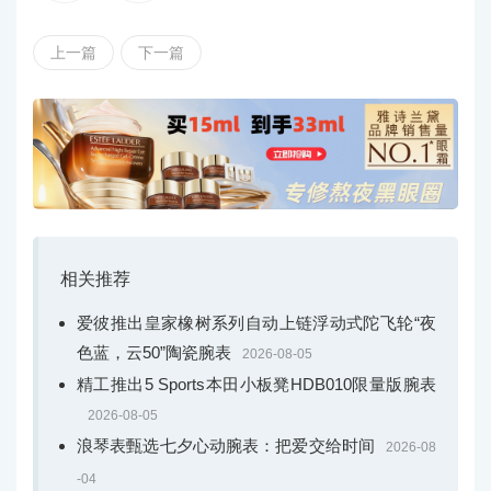
上一篇
下一篇
相关推荐
图1：天梭宝环系列天文台认证款腕表，不仅是品牌坚持延续与创新
爱彼推出皇家橡树系列自动上链浮动式陀飞轮“夜
的象征之一，更是一枚能够长久陪伴佩戴者的时计
色蓝，云50”陶瓷腕表
2026-08-05
精工推出5 Sports本田小板凳HDB010限量版腕表
新作在承袭该系列三十余年设计精髓的同时实现革
新。39毫米表径与银色日光纹表盘，营造出沉稳的视觉质
2026-08-05
浪琴表甄选七夕心动腕表：把爱交给时间
感；独特的凹槽表圈设计既是历史的回声，亦是现代风格
2026-08
的体现，向外界传递佩戴者的不俗品味；瑞士制造机械机
-04