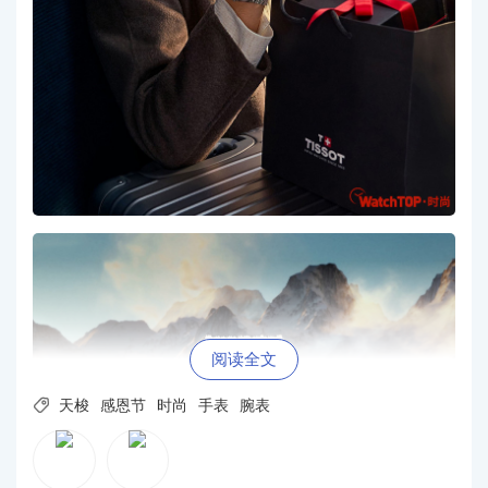
阅读全文

天梭
感恩节
时尚
手表
腕表