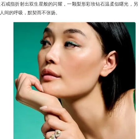
双主石戒指折射出双生星般的闪耀，一颗梨形彩玫钻石温柔似曙光，另
人间的呼吸，默契而不张扬。