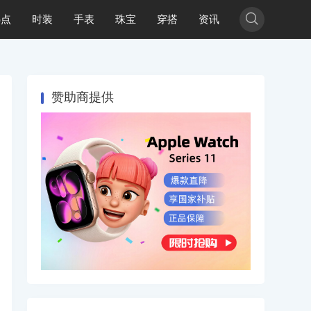

热点
时装
手表
珠宝
穿搭
资讯
赞助商提供