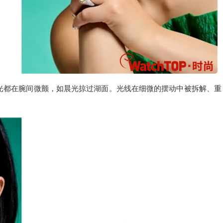
流光都在腕间微颤，如晨光掠过湖面。光线在细微的摆动中被拆解、重