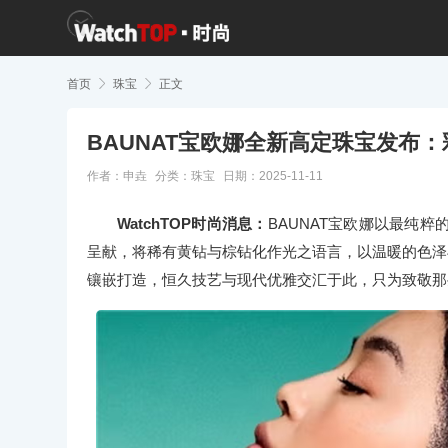
首页

珠宝

正文
BAUNAT宝欧娜全新高定珠宝发布
作者：申垚
分类：
珠宝
日期：2025-11-11
WatchTOP时尚消息：
BAUNAT宝欧娜以最纯
呈献，将稀有黄钻与棕钻化作光之语言，以温暖的色泽
镶嵌打造，恒久技艺与现代优雅交汇于此，只为致敬那