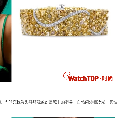
魂。6.21克拉翼形耳环轻盈如晨曦中的羽翼，白钻闪烁着冷光，黄钻