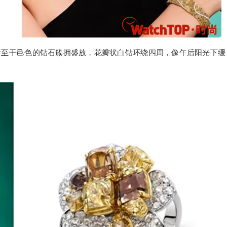
金黄至干邑色的钻石簇拥盛放，花瓣状白钻环绕四周，像午后阳光下缓