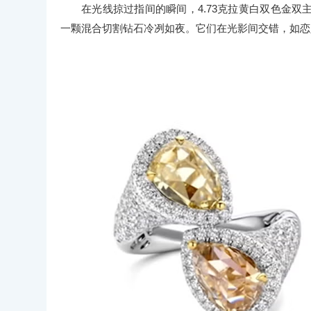
在光线掠过指间的瞬间，4.73克拉黄白双色金
一颗混合切割钻石冷冽如夜。它们在光影间交错，如恋