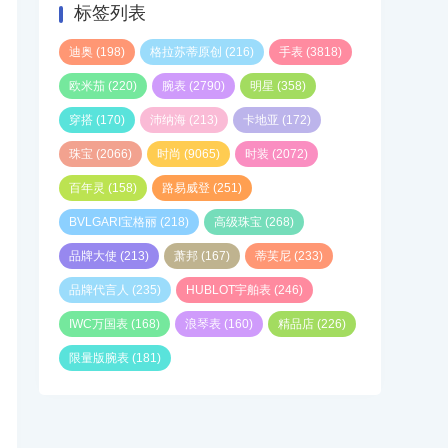
标签列表
迪奥
(198)
格拉苏蒂原创
(216)
手表
(3818)
欧米茄
(220)
腕表
(2790)
明星
(358)
穿搭
(170)
沛纳海
(213)
卡地亚
(172)
珠宝
(2066)
时尚
(9065)
时装
(2072)
百年灵
(158)
路易威登
(251)
BVLGARI宝格丽
(218)
高级珠宝
(268)
品牌大使
(213)
萧邦
(167)
蒂芙尼
(233)
品牌代言人
(235)
HUBLOT宇舶表
(246)
IWC万国表
(168)
浪琴表
(160)
精品店
(226)
限量版腕表
(181)