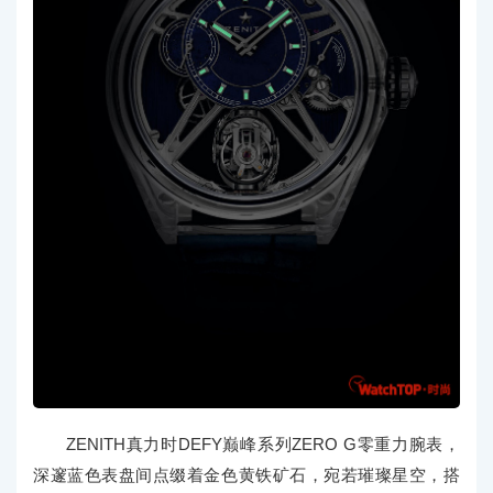
ZENITH真力时DEFY巅峰系列ZERO G零重力腕表，
深邃蓝色表盘间点缀着金色黄铁矿石，宛若璀璨星空，搭