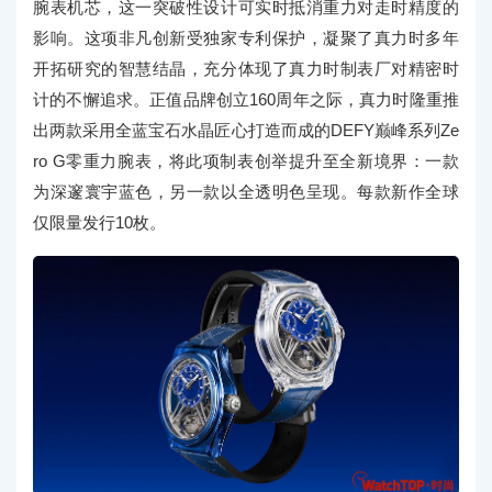
腕表机芯，这一突破性设计可实时抵消重力对走时精度的
影响。这项非凡创新受独家专利保护，凝聚了真力时多年
开拓研究的智慧结晶，充分体现了真力时制表厂对精密时
计的不懈追求。正值品牌创立160周年之际，真力时隆重推
出两款采用全蓝宝石水晶匠心打造而成的DEFY巅峰系列Ze
ro G零重力腕表，将此项制表创举提升至全新境界：一款
为深邃寰宇蓝色，另一款以全透明色呈现。每款新作全球
仅限量发行10枚。