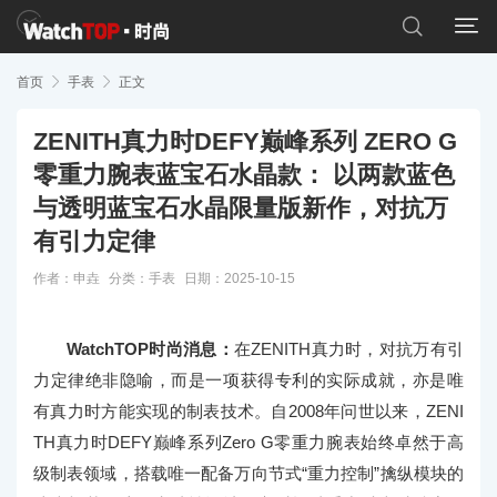


首页

手表

正文
ZENITH真力时DEFY巅峰系列 ZERO G
零重力腕表蓝宝石水晶款： 以两款蓝色
与透明蓝宝石水晶限量版新作，对抗万
有引力定律
作者：申垚
分类：
手表
日期：2025-10-15
WatchTOP时尚消息：
在ZENITH真力时，对抗万有引
力定律绝非隐喻，而是一项获得专利的实际成就，亦是唯
有真力时方能实现的制表技术。自2008年问世以来，ZENI
TH真力时DEFY巅峰系列Zero G零重力腕表始终卓然于高
级制表领域，搭载唯一配备万向节式“重力控制”擒纵模块的