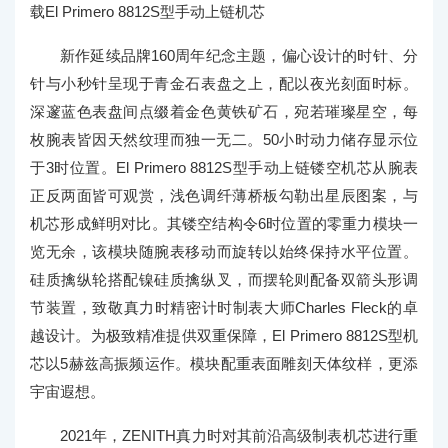
载El Primero 8812S型手动上链机芯
新作延续品牌160周年纪念主题，偏心设计的时针、分
针与小秒针呈现于青金石表盘之上，配以夜光刻面时标。
深邃蓝色表盘间点缀着金色黄铁矿石，宛若璀璨星空，每
枚腕表皆因天然纹理而独一无二。50小时动力储存显示位
于3时位置。El Primero 8812S型手动上链镂空机芯从腕表
正反两面皆可观赏，浅色调纤薄桥板勾勒出星辰图案，与
机芯形成鲜明对比。其镂空结构令6时位置的零重力模块一
览无余，该模块随腕表移动而旋转以始终保持水平位置。
硅质擒纵轮搭配镍硅质擒纵叉，而摆轮则配备双箭头形调
节装置，致敬真力时精密计时制表大师Charles Fleck的卓
越设计。为极致精准提供双重保障，El Primero 8812S型机
芯以5赫兹高振频运作。模块配重表面雕刻天体纹样，更添
宇宙遐想。
2021年，ZENITH真力时对其前沿高级制表机芯进行重