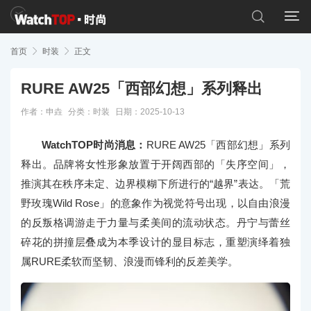


首页

时装

正文
RURE AW25「西部幻想」系列释出
作者：申垚
分类：
时装
日期：2025-10-13
WatchTOP时尚消息：
RURE AW25「西部幻想」系列
释出。品牌将女性形象放置于开阔西部的「失序空间」，
推演其在秩序未定、边界模糊下所进行的“越界”表达。「荒
野玫瑰Wild Rose」的意象作为视觉符号出现，以自由浪漫
的反叛格调游走于力量与柔美间的流动状态。丹宁与蕾丝
碎花的拼撞层叠成为本季设计的显目标志，重塑演绎着独
属RURE柔软而坚韧、浪漫而锋利的反差美学。