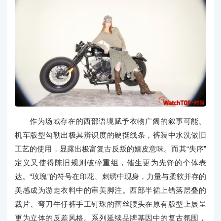
作为场域存在的西部语境赋予衣物广阔的叙事可能。
机车版型勾勒出极具辨识度的硬挺线条，裤装中水洗做旧
工艺的使用，显露出极富复古反叛的嬉皮意味。而其“失序”
定义又使得陈旧规则破碎重组，催生更为先锋的个体表
达。“玫瑰”的符号在印花、刺绣中现身，力量与柔软并存的
美感成为游走衣料中的审美脚注。西部半裙上错落层叠的
裁片、弯刀牛仔裤手工钉珠的蕾丝腰头在原有版型上展呈
更为立体的反差风格。系列延续品牌基因中的复古氛围，