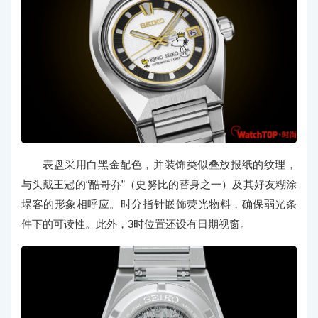
表盘采用白黑金配色，并装饰类似叠放报纸的纹理，
与头戴王冠的“酷哥乔”（史努比的替身之一）及其好友糊涂
塌客的形象相呼应。时分指针嵌饰荧光物料，确保弱光条
件下的可读性。此外，3时位置还设有日期视窗。