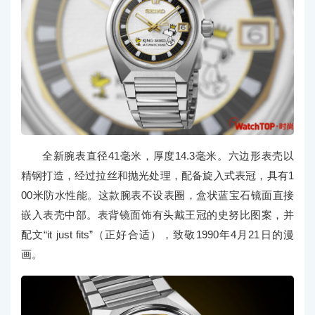
全新腕表直径41毫米，厚度14.3毫米。六边形表壳以
精钢打造，经过拉丝和抛光处理，配备旋入式表冠，具有1
00米防水性能。这款腕表不设表圈，盒状蓝宝石镜面直接
嵌入表壳中部。表背镜面饰有头戴王冠的史努比图案，并
配文“it just fits”（正好合适），致敬1990年4月21日的漫
画。