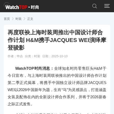


首页

时装

正文
再度联袂上海时装周推出中国设计师合
作计划 H&M携手JACQUES WEI演绎摩
登骏影
作者：申垚
分类：
时装
日期：2025-10-10
WatchTOP时尚消息：
全球知名时尚零售巨头H&M于
今日宣布，与上海时装周联袂推出的中国设计师合作计划
第二季正式揭幕，将携手中国独立设计师品牌JACQUES
WEI以2026中国新年为题，生肖“马”为灵感源点，打造涵盖
女装及配饰在内的全新设计师合作系列，并将于2026新春
之际正式发售。