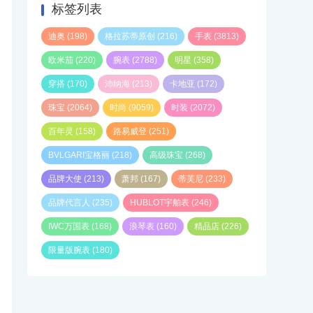
标签列表
迪奥
(198)
格拉苏蒂原创
(216)
手表
(3813)
欧米茄
(220)
腕表
(2788)
明星
(358)
穿搭
(170)
沛纳海
(213)
卡地亚
(172)
珠宝
(2064)
时尚
(9059)
时装
(2072)
百年灵
(158)
路易威登
(251)
BVLGARI宝格丽
(218)
高级珠宝
(268)
品牌大使
(213)
萧邦
(167)
蒂芙尼
(233)
品牌代言人
(235)
HUBLOT宇舶表
(246)
IWC万国表
(168)
浪琴表
(160)
精品店
(226)
限量版腕表
(180)