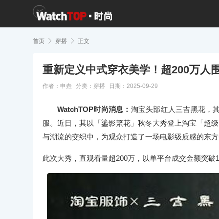
首页

穿搭

正文
重新定义中式穿衣美学！超200万人
作者：申垚
分类：
穿搭
日期：2025-09-29
WatchTOP时尚消息：
淘宝头部红人三吉黑花，
服。近日，其以「鎏影繁花」秋冬大秀登上淘宝「超级
与潮流的交织中，为观众打造了一场电影级质感的东方
此次大秀，直观看量超200万，以单平台成交金额突破