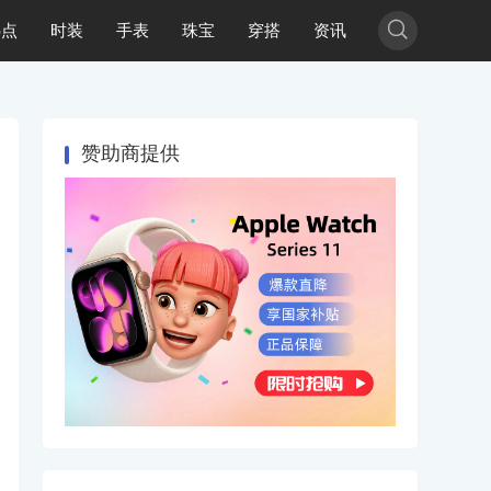

热点
时装
手表
珠宝
穿搭
资讯
赞助商提供