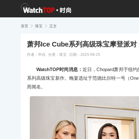
首页

珠宝

正文
萧邦Ice Cube系列高级珠宝摩登派
作者：申垚
分类：
珠宝
日期：2025-09-25
WatchTOP时尚消息：
近日，Chopard萧邦于纽
系列高级珠宝新作。晚宴选址于范德比尔特一号（One V
而闻名。