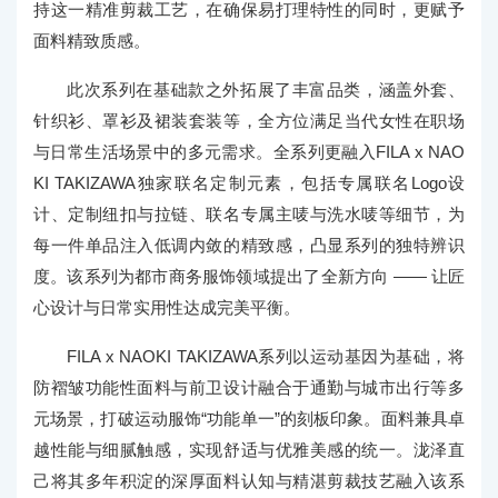
持这一精准剪裁工艺，在确保易打理特性的同时，更赋予
面料精致质感。
此次系列在基础款之外拓展了丰富品类，涵盖外套、
针织衫、罩衫及裙装套装等，全方位满足当代女性在职场
与日常生活场景中的多元需求。全系列更融入FILA x NAO
KI TAKIZAWA独家联名定制元素，包括专属联名Logo设
计、定制纽扣与拉链、联名专属主唛与洗水唛等细节，为
每一件单品注入低调内敛的精致感，凸显系列的独特辨识
度。该系列为都市商务服饰领域提出了全新方向 —— 让匠
心设计与日常实用性达成完美平衡。
FILA x NAOKI TAKIZAWA系列以运动基因为基础，将
防褶皱功能性面料与前卫设计融合于通勤与城市出行等多
元场景，打破运动服饰“功能单一”的刻板印象。面料兼具卓
越性能与细腻触感，实现舒适与优雅美感的统一。泷泽直
己将其多年积淀的深厚面料认知与精湛剪裁技艺融入该系