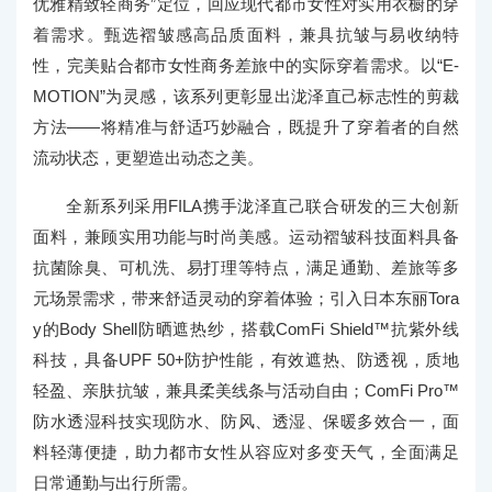
优雅精致轻商务”定位，回应现代都市女性对实用衣橱的穿
着需求。甄选褶皱感高品质面料，兼具抗皱与易收纳特
性，完美贴合都市女性商务差旅中的实际穿着需求。以“E-
MOTION”为灵感，该系列更彰显出泷泽直己标志性的剪裁
方法——将精准与舒适巧妙融合，既提升了穿着者的自然
流动状态，更塑造出动态之美。
全新系列采用FILA携手泷泽直己联合研发的三大创新
面料，兼顾实用功能与时尚美感。运动褶皱科技面料具备
抗菌除臭、可机洗、易打理等特点，满足通勤、差旅等多
元场景需求，带来舒适灵动的穿着体验；引入日本东丽Tora
y的Body Shell防晒遮热纱，搭载ComFi Shield™抗紫外线
科技，具备UPF 50+防护性能，有效遮热、防透视，质地
轻盈、亲肤抗皱，兼具柔美线条与活动自由；ComFi Pro™
防水透湿科技实现防水、防风、透湿、保暖多效合一，面
料轻薄便捷，助力都市女性从容应对多变天气，全面满足
日常通勤与出行所需。