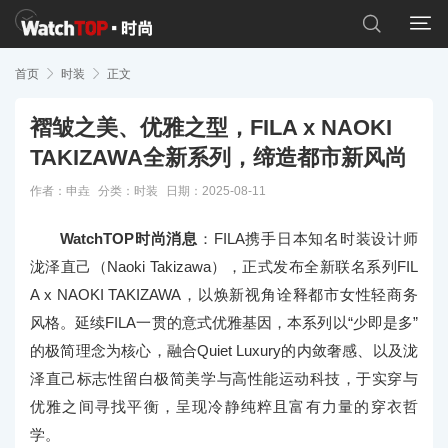


首页

时装

正文
褶皱之美、优雅之型，FILA x NAOKI
TAKIZAWA全新系列，缔造都市新风尚
作者：申垚
分类：
时装
日期：2025-08-11
WatchTOP时尚消息
：FILA携手日本知名时装设计师
泷泽直己（Naoki Takizawa），正式发布全新联名系列FIL
A x NAOKI TAKIZAWA，以焕新视角诠释都市女性轻商务
风格。延续FILA一贯的意式优雅基因，本系列以“少即是多”
的极简理念为核心，融合Quiet Luxury的内敛奢感、以及泷
泽直己标志性留白极简美学与高性能运动科技，于实穿与
优雅之间寻找平衡，呈现冷静纯粹且富有力量的穿衣哲
学。