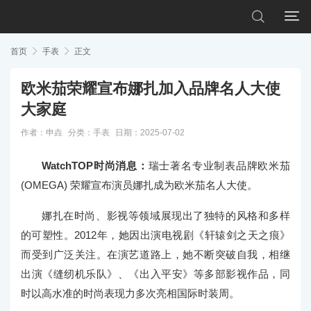


首页

手表

正文
欧米茄荣耀宣布娜扎加入品牌名人大使
大家庭
作者：申垚
分类：
手表
日期：2025-07-02
WatchTOP时尚消息：
瑞士著名专业制表品牌欧米茄
(OMEGA) 荣耀宣布演员娜扎成为欧米茄名人大使。
娜扎在时尚、影视等领域展现出了独特的风格和多样
的可塑性。2012年，她因出演电视剧《轩辕剑之天之痕》
而受到广泛关注。在演艺道路上，她不断突破自我，相继
出演《缝纫机乐队》、《出入平安》等多部影视作品，同
时以高水准的时尚表现力多次亮相国际时装周。