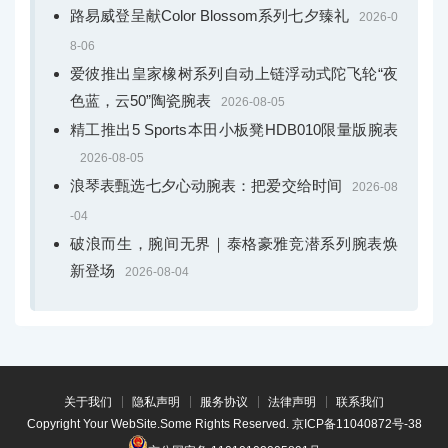
路易威登呈献Color Blossom系列七夕臻礼
2026-0
8-06
爱彼推出皇家橡树系列自动上链浮动式陀飞轮“夜
色蓝，云50”陶瓷腕表
2026-08-05
精工推出5 Sports本田小板凳HDB010限量版腕表
2026-08-05
浪琴表甄选七夕心动腕表：把爱交给时间
2026-08
-04
破浪而生，腕间无界｜泰格豪雅竞潜系列腕表焕
新登场
2026-08-04
关于我们
隐私声明
服务协议
法律声明
联系我们
Copyright Your WebSite.Some Rights Reserved.
京ICP备11040872号-38