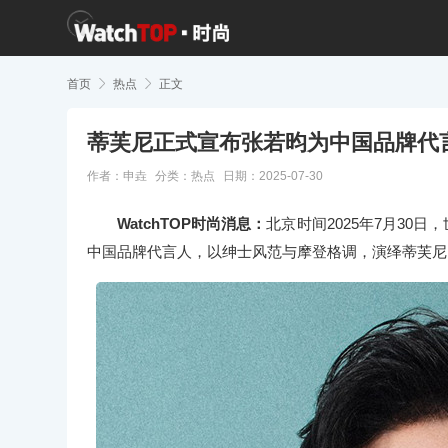
首页

热点

正文
蒂芙尼正式宣布张若昀为中国品牌代
作者：申垚
分类：
热点
日期：2025-07-30
WatchTOP时尚消息：
北京时间2025年7月30日，
中国品牌代言人，以绅士风范与摩登格调，演绎蒂芙尼