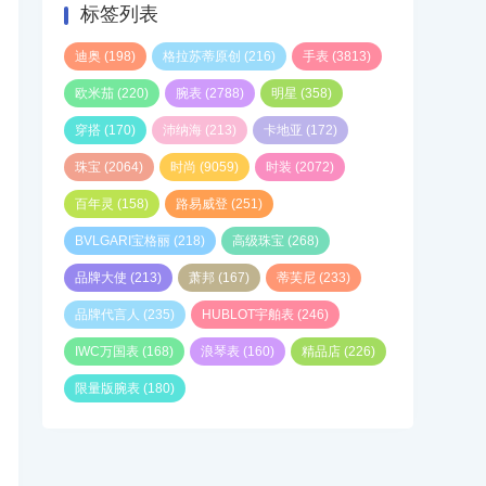
标签列表
迪奥
(198)
格拉苏蒂原创
(216)
手表
(3813)
欧米茄
(220)
腕表
(2788)
明星
(358)
穿搭
(170)
沛纳海
(213)
卡地亚
(172)
珠宝
(2064)
时尚
(9059)
时装
(2072)
百年灵
(158)
路易威登
(251)
BVLGARI宝格丽
(218)
高级珠宝
(268)
品牌大使
(213)
萧邦
(167)
蒂芙尼
(233)
品牌代言人
(235)
HUBLOT宇舶表
(246)
IWC万国表
(168)
浪琴表
(160)
精品店
(226)
限量版腕表
(180)