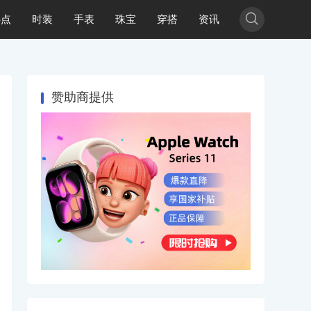

热点
时装
手表
珠宝
穿搭
资讯
赞助商提供