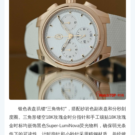
银色表盘玑镂“三角饰钉”，搭配砂岩色副表盘和分秒刻
度圈。三角形镂空18K玫瑰金时分指针和手工镶贴18K玫瑰
金时标均嵌饰黑色Super-LumiNova荧光物料，确保弱光条
件下的可读性。计时指针和小秒针采用精钢材质，并经镀