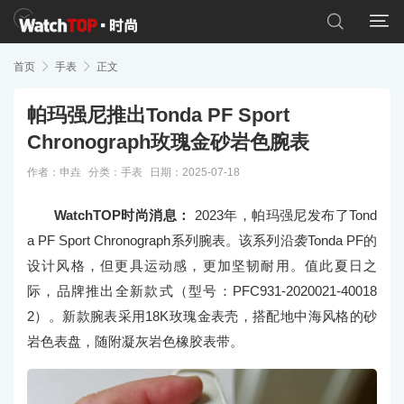


首页

手表

正文
帕玛强尼推出Tonda PF Sport
Chronograph玫瑰金砂岩色腕表
作者：申垚
分类：
手表
日期：2025-07-18
WatchTOP时尚消息：
2023年，帕玛强尼发布了Tond
a PF Sport Chronograph系列腕表。该系列沿袭Tonda PF的
设计风格，但更具运动感，更加坚韧耐用。值此夏日之
际，品牌推出全新款式（型号：PFC931-2020021-40018
2）。新款腕表采用18K玫瑰金表壳，搭配地中海风格的砂
岩色表盘，随附凝灰岩色橡胶表带。