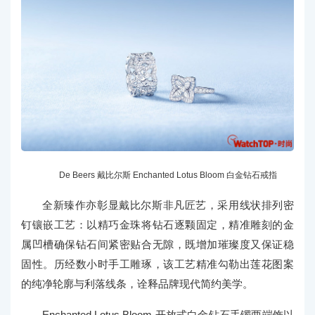
De Beers 戴比尔斯 Enchanted Lotus Bloom 白金钻石戒指
全新臻作亦彰显戴比尔斯非凡匠艺，采用线状排列密
钉镶嵌工艺：以精巧金珠将钻石逐颗固定，精准雕刻的金
属凹槽确保钻石间紧密贴合无隙，既增加璀璨度又保证稳
固性。历经数小时手工雕琢，该工艺精准勾勒出莲花图案
的纯净轮廓与利落线条，诠释品牌现代简约美学。
Enchanted Lotus Bloom 开放式白金钻石手镯两端饰以