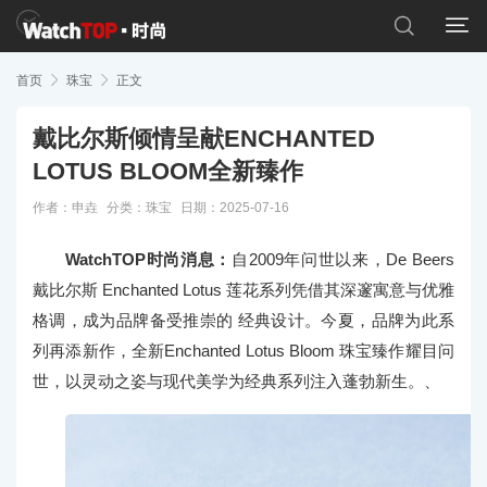


首页

珠宝

正文
戴比尔斯倾情呈献ENCHANTED
LOTUS BLOOM全新臻作
作者：申垚
分类：
珠宝
日期：2025-07-16
WatchTOP时尚消息：
自2009年问世以来，De Beers
戴比尔斯 Enchanted Lotus 莲花系列凭借其深邃寓意与优雅
格调，成为品牌备受推崇的 经典设计。今夏，品牌为此系
列再添新作，全新Enchanted Lotus Bloom 珠宝臻作耀目问
世，以灵动之姿与现代美学为经典系列注入蓬勃新生。、