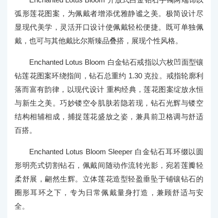
弧形莲花图案，为佩戴者增添优雅静谧之美。极简设计尽
显现代美学，灵活开口设计使佩戴轻松便捷。既可单独佩
戴，也可与其他戴比尔斯臻品叠搭，展现个性风格。
Enchanted Lotus Bloom 白金钻石戒指以六枚凹面型镶
钻莲花图案环绕指间，钻石总重约 1.30 克拉。戒指轮廓利
落而富有韵律，以现代设计 重构经典，莲花图案绽放永恒
与新生之美。巧妙镂空令肌肤若隐若现，钻石光辉与镂空
结构相辅相成，捕捉莲花盛放之姿，兼具前卫格调与舒适
百搭。
Enchanted Lotus Bloom Sleeper 白金钻石耳环缀以圆
形明亮式切割钻石，佩戴间随动作流转光影，宛若莲瓣轻
柔舒展，翩然生辉。立体莲花造型轻盈垂坠于铺镶钻石的
圈形耳环之下，专为日常佩戴量身打造，兼顾舒适与安
全。