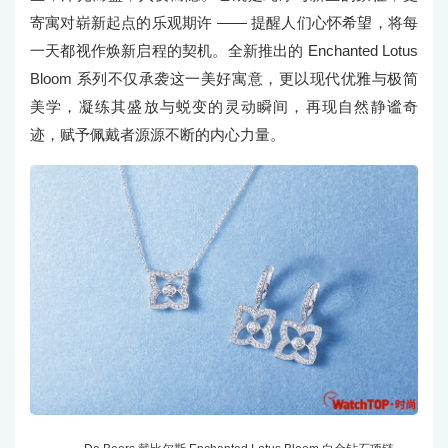
寄寓对崭新起点的乐观期许 —— 提醒人们心怀希望，将每
一天都视作焕新启程的契机。全新推出的 Enchanted Lotus
Bloom 系列不仅承袭这一美好寓意，更以现代优雅与极简
美学，凝练其盛放与蜕变的灵动瞬间，再现自然静谧奇
迹，赋予佩戴者源源不断的内心力量。