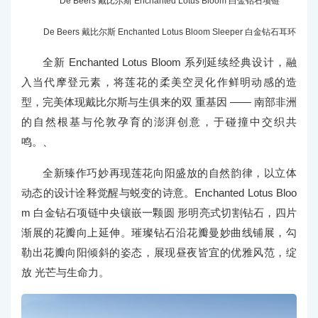
De Beers 戴比尔斯 Enchanted Lotus Bloom 白金钻石项链
De Beers 戴比尔斯 Enchanted Lotus Bloom Sleeper 白金钻石耳环
全新 Enchanted Lotus Bloom 系列延续经典设计，融
入当代摩登元素，将莲花的柔美空灵化作鲜明动感的造
型，完美体现戴比尔斯与生俱来的双 重基因 —— 南部非洲
的自然根基与伦敦孕育的澎湃创意，于碰撞中交织共
鸣。、
全新臻作巧妙再现莲花向阳盛放的自然韵律，以立体
动态的设计诠释觉醒与蜕变的诗意。Enchanted Lotus Bloo
m 白金钻石项链中央镶嵌一颗圆 形明亮式切割钻石，四片
渐展的花瓣向上延伸。璀璨钻石沿花瓣曼妙曲线铺展，勾
勒出花瓣向阳倾斜的姿态，展现昼夜皆宜的优雅风范，绽
放 光芒与生命力。