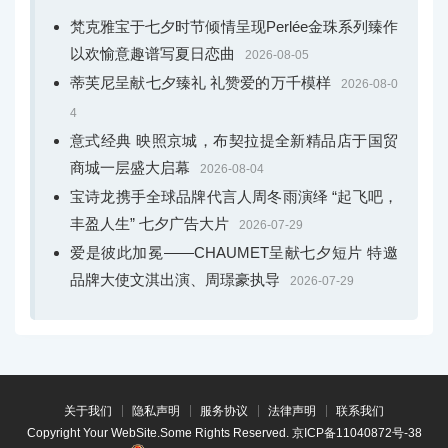
梵克雅宝于七夕时节倾情呈现Perlée金珠系列臻作
以欢愉意趣谱写夏日恋曲
2026-08-05
蒂芙尼呈献七夕臻礼 礼赞爱的万千模样
2026-08-0
4
意式经典 映照京城，布契拉提全新精品店于国贸
商城一层盛大启幕
2026-08-04
宝诗龙携手全球品牌代言人周冬雨演绎 “起飞吧，
丰盈人生” 七夕广告大片
2026-07-29
爱是彼此加冕——CHAUMET呈献七夕短片 特邀
品牌大使文淇出演、周璟豪执导
2026-07-29
关于我们
隐私声明
服务协议
法律声明
联系我们
Copyright Your WebSite.Some Rights Reserved.
京ICP备11040872号-38