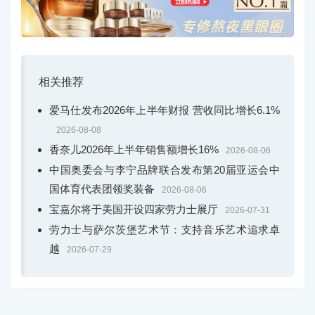
相关推荐
爱马仕发布2026年上半年财报 营收同比增长6.1%
2026-08-08
香奈儿2026年上半年销售额增长16%
2026-08-06
中国奥委会与李宁品牌联合发布第20届亚运会中
国体育代表团领奖装备
2026-08-06
宝嘉尔将于美国开设四家劳力士展厅
2026-07-31
劳力士与萨尔茨堡艺术节：支持音乐艺术追求卓
越
2026-07-29