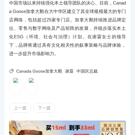
中国市场以来持续强化本土领导团队的决心。目前，Canad
a Goose加拿大鹅在大中华区建立了其全球规模最大的专门
店网络，包括超过25家专门店。加拿大鹅持续推进品牌定
位、零售与数字网络及产品矩阵的发展，并稳步落实本土
化ESG（环境、社会与治理）计划。在谢霖女士的领导
下，品牌将通过具有文化相关性的叙事策略与品牌体验，
进一步提升市场影响力。

Canada Goose加拿大鹅
谢霖
中国区总裁
上一篇
下一篇