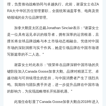
理，负责推动战略协同与卓越执行。此前，谢霖女士在ZA
RA大中华区历任管理要职，全面统筹涵盖零售、电商及营
销领域的全方位品牌管理。
加拿大鹅亚太区总裁Jonathan Sinclair表示：“谢霖女士
是一位具有远见卓识的领导者，拥有深厚的运营根基，且
擅长将全球品牌战略与本土市场动态相融合。凭借对中国
市场的深刻洞察与实干作风，她是引领品牌在中国市场谱
写新篇章的不二人选。”
谢霖女士对此表示：“很荣幸在品牌深耕中国市场的关
键阶段加入Canada Goose加拿大鹅。品牌对精湛工艺、卓
越功能与可持续理念的坚持，与中国消费者产生了强烈共
鸣。我期待与团队携手并进，进一步提升品牌在中国市场
的影响力，为实现战略增长开拓新机遇。”
此项任命彰显了Canada Goose加拿大鹅自2018年进入