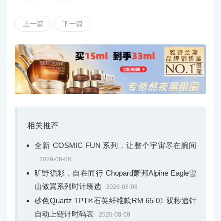
上一篇
下一篇
相关推荐
全新 COSMIC FUN 系列，让整个宇宙尽在腕间
2026-08-08
旷野循彩，自在而行 Chopard萧邦Alpine Eagle雪
LANGE 1 朗格 1 万年历腕表，配备拥有621枚零件的
山傲翼系列时计臻选
复杂机芯，包括万年历机械装置，记录数十年的四季轮
2026-08-08
砂色Quartz TPT®石英纤维款RM 65-01 双秒追针
转。表盘上的显示信息包括朗格标志性大日历、时、分
自动上链计时码表
盘、配月相显示的小秒盘、逆跳星期显示以及闰年指示
2026-08-08