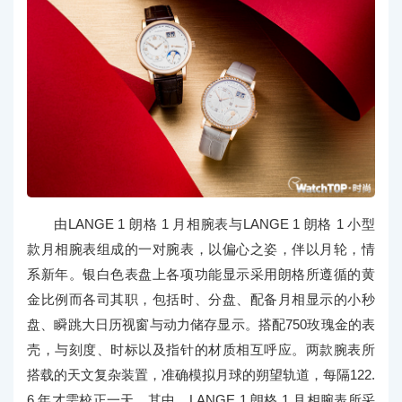
由LANGE 1 朗格 1 月相腕表与LANGE 1 朗格 1 小型
款月相腕表组成的一对腕表，以偏心之姿，伴以月轮，情
系新年。银白色表盘上各项功能显示采用朗格所遵循的黄
金比例而各司其职，包括时、分盘、配备月相显示的小秒
盘、瞬跳大日历视窗与动力储存显示。搭配750玫瑰金的表
壳，与刻度、时标以及指针的材质相互呼应。两款腕表所
搭载的天文复杂装置，准确模拟月球的朔望轨道，每隔122.
6 年才需校正一天。其中，LANGE 1 朗格 1 月相腕表所采