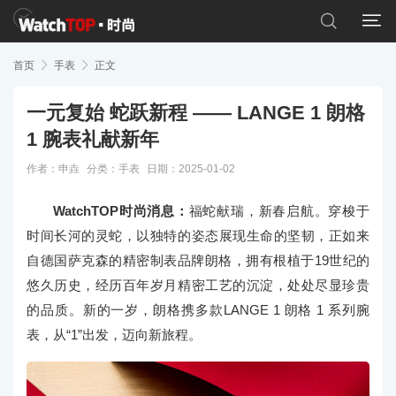


首页

手表

正文
一元复始 蛇跃新程 —— LANGE 1 朗格
1 腕表礼献新年
作者：申垚
分类：
手表
日期：2025-01-02
WatchTOP时尚消息：
福蛇献瑞，新春启航。穿梭于
时间长河的灵蛇，以独特的姿态展现生命的坚韧，正如来
自德国萨克森的精密制表品牌朗格，拥有根植于19世纪的
悠久历史，经历百年岁月精密工艺的沉淀，处处尽显珍贵
的品质。新的一岁，朗格携多款LANGE 1 朗格 1 系列腕
表，从“1”出发，迈向新旅程。