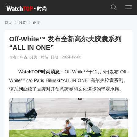


首页

时装

正文
Off-White™ 发布全新高尔夫胶囊系列
“ALL IN ONE”
作者：申垚
分类：
时装
日期：2024-12-06
WatchTOP时尚消息：
Off-White™于12月5日发布 Off-
White™ c/o Paris Hilinski “ALL IN ONE” 高尔夫胶囊系列。
该系列延续了品牌对其创意跨界和文化进步的坚定承诺。