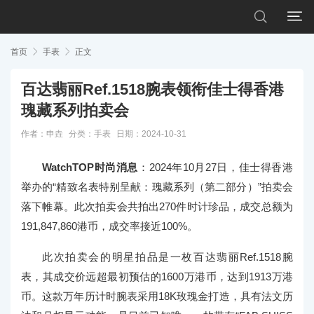


首页

手表

正文
百达翡丽Ref.1518腕表领衔佳士得香港
瑰藏系列拍卖会
作者：申垚
分类：
手表
日期：2024-10-31
WatchTOP时尚消息
：2024年10月27日，佳士得香港
举办的“精致名表特别呈献：瑰藏系列（第二部分）”拍卖会
落下帷幕。此次拍卖会共拍出270件时计珍品，成交总额为
191,847,860港币，成交率接近100%。
此次拍卖会的明星拍品是一枚百达翡丽Ref.1518腕
表，其成交价远超最初预估的1600万港币，达到1913万港
币。这款万年历计时腕表采用18K玫瑰金打造，具有法文历