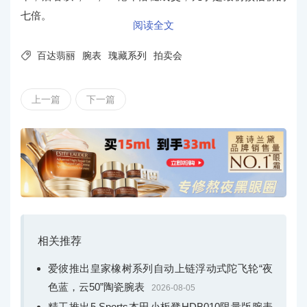
七倍。
阅读全文

百达翡丽
腕表
瑰藏系列
拍卖会
上一篇
下一篇
相关推荐
爱彼推出皇家橡树系列自动上链浮动式陀飞轮“夜
色蓝，云50”陶瓷腕表
2026-08-05
精工推出5 Sports本田小板凳HDB010限量版腕表