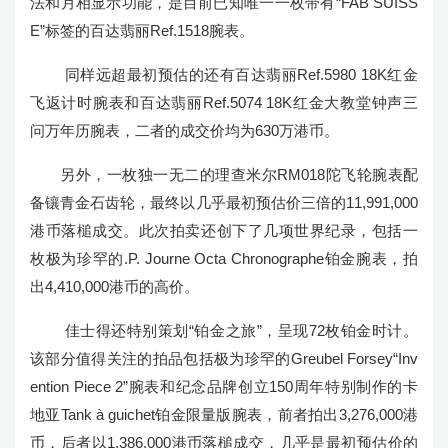
法和月相显示功能，是目前已知唯一一枚带有“FAB SUISS
E”标签的百达翡丽Ref.1518腕表。
同样远超最初预估的还有百达翡丽Ref.5980 18K红金
飞返计时腕表和百达翡丽Ref.5074 18K红金大教堂钟声三
问万年历腕表，二者的成交价均为630万港币。
另外，一枚独一无二的理查米尔RM018陀飞轮腕表配
备镶青金石齿轮，最终以几乎最初预估价三倍的11,991,000
港币落槌成交。此次拍卖还创下了几项世界纪录，包括一
枚极为珍罕的.P. Journe Octa Chronographe铂金腕表，拍
出4,410,000港币的高价。
佳士得还特别策划“铂金之旅”，呈现72枚铂金时计。
该部分值得关注的拍品包括极为珍罕的Greubel Forsey“Inv
ention Piece 2”腕表和纪念品牌创立150周年特别制作的卡
地亚Tank à guichet铂金限量版腕表，前者拍出3,276,000港
币，后者以1,386,000港币落槌成交，几乎是最初预估价的