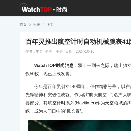
首页

手表

正文
百年灵推出航空计时自动机械腕表41
作者：申垚
分类：
手表
日期：2024-10-16
WatchTOP时尚消息
：双十一到来之际，瑞士独立
仅50枚，现已上线发售。
今年是百年灵创立140周年，佳作精彩纷呈，以在
先锋精神和突破性成就。作为以“航天航空” 而名声大
要部分。其航空计时系列(Navitimer)作为天空
睐，成为人们口中的”机长表”。