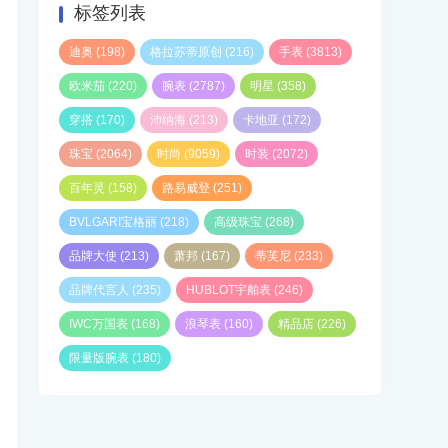
标签列表
迪奥
(198)
格拉苏蒂原创
(216)
手表
(3813)
欧米茄
(220)
腕表
(2787)
明星
(358)
穿搭
(170)
沛纳海
(213)
卡地亚
(172)
珠宝
(2064)
时尚
(9059)
时装
(2072)
百年灵
(158)
路易威登
(251)
BVLGARI宝格丽
(218)
高级珠宝
(268)
品牌大使
(213)
萧邦
(167)
蒂芙尼
(233)
品牌代言人
(235)
HUBLOT宇舶表
(246)
IWC万国表
(168)
浪琴表
(160)
精品店
(226)
限量版腕表
(180)