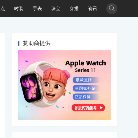

热点
时装
手表
珠宝
穿搭
资讯
赞助商提供