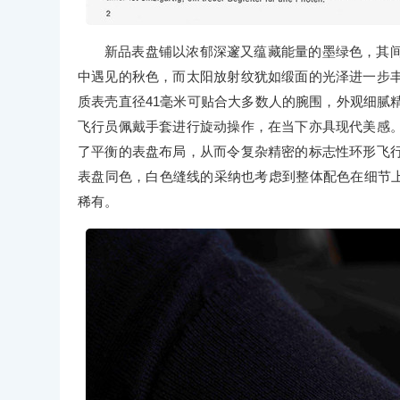
新品表盘铺以浓郁深邃又蕴藏能量的墨绿色，其
中遇见的秋色，而太阳放射纹犹如缎面的光泽进一步
质表壳直径41毫米可贴合大多数人的腕围，外观细腻
飞行员佩戴手套进行旋动操作，在当下亦具现代美感
了平衡的表盘布局，从而令复杂精密的标志性环形飞
表盘同色，白色缝线的采纳也考虑到整体配色在细节上的
稀有。