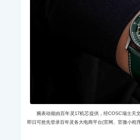
腕表动能由百年灵17机芯提供，经COSC瑞士
即日可抢先登录百年灵各大电商平台(官网、官微小程