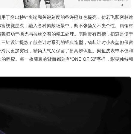
间用于突出秒针尖端和关键刻度的些许橙红色提亮，仿若飞跃密林途
丰富视觉层次，融入各种佩戴场景中，既不张扬又不失个性。精钢材
精致归功于抛光与拉丝交替的精工处理。表圈带有凹槽，初衷是便于
。三针设计提炼了航空计时系列的经典造型，省却计时小表盘但保留
行滑尺更加突出，精简大气又保留了超高辨识度。鳄鱼皮表带不仅和
呼应。每一枚腕表的背面都刻有“ONE OF 50”字样，彰显独特和