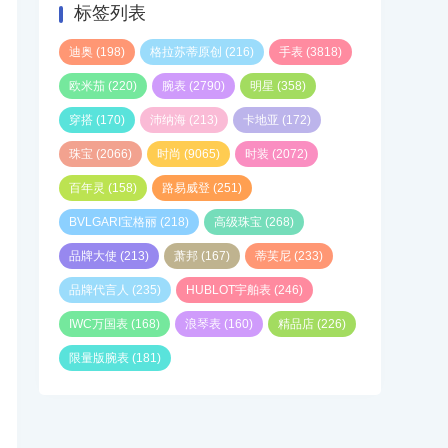
标签列表
迪奥
(198)
格拉苏蒂原创
(216)
手表
(3818)
欧米茄
(220)
腕表
(2790)
明星
(358)
穿搭
(170)
沛纳海
(213)
卡地亚
(172)
珠宝
(2066)
时尚
(9065)
时装
(2072)
百年灵
(158)
路易威登
(251)
BVLGARI宝格丽
(218)
高级珠宝
(268)
品牌大使
(213)
萧邦
(167)
蒂芙尼
(233)
品牌代言人
(235)
HUBLOT宇舶表
(246)
IWC万国表
(168)
浪琴表
(160)
精品店
(226)
限量版腕表
(181)