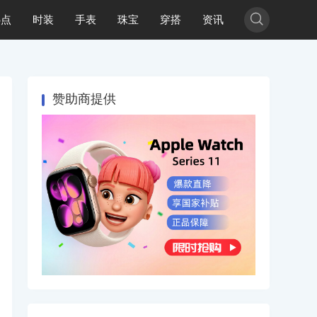

热点
时装
手表
珠宝
穿搭
资讯
赞助商提供