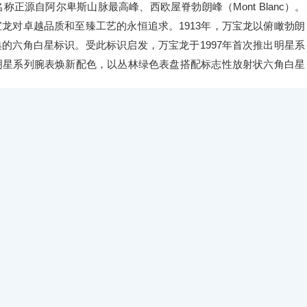
称正源自阿尔卑斯山脉最高峰、西欧屋脊勃朗峰（Mont Blanc）。
龙对卓越品质和至臻工艺的永恒追求。1913年，万宝龙以俯瞰勃朗
的六角白星标识。受此标识启发，万宝龙于1997年首次推出明星系
明星系列腕表焕新配色，以丛林绿色表盘搭配标志性放射状六角白星
饰工艺，其历史最早可追溯至16世纪，直到18世纪被引入制表领域。这项
超技巧和丰富经验在金属表面雕刻出各种精细繁复的图案，主要应用
再现这项凝练时光美学的装饰艺术，在全新明星系列丛林绿限量款腕
案，赋予时计与众不同的隽永质感。
末至20世纪初的美耐华怀表中汲取灵感，以鹅卵石形抛光表壳与洋葱
冠上的万宝龙标志性六角白星标识、涂覆夜光涂层的剑形镀铑指针，
同。