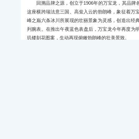
回溯品牌之源，创立于1906年的万宝龙，其品牌名
这座横跨瑞法意三国、高耸入云的勃朗峰，象征着万宝
峰之巅六条冰川所展现的壮丽景象为灵感，创造出经典
列腕表。在推出午夜蓝色表盘后，万宝龙今年再度为
玑镂刻花图案，生动再现俯瞰勃朗峰的壮美景致。
玑镂刻花工艺
玑镂（Guilloché）是一种高雅精巧的雕刻装
传统手工雕饰纹工艺需要由工匠借助玫瑰车床，以高
于高级制表领域。如今，万宝龙通过特殊的压纹工艺
表的表盘上，以灵巧生动的放射状六角白星玑镂刻花图
明星系列腕表的美学设计典范
全新万宝龙明星系列丛林绿限量款腕表从19世纪
形表冠，再现该系列经典优雅的美学设计典范。而表
都令全新万宝龙明星系列丛林绿限量款腕表更显与众不