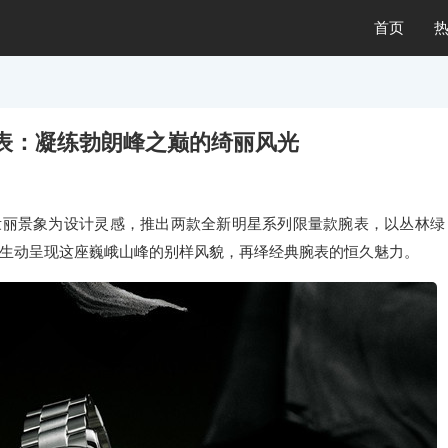
首页
表：凝练勃朗峰之巅的绮丽风光
壮丽景象为设计灵感，推出两款全新明星系列限量款腕表，以丛林绿
生动呈现这座巍峨山峰的别样风貌，再绎经典腕表的恒久魅力。