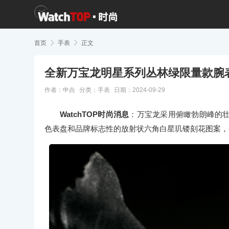
首页

手表

正文
全新万宝龙明星系列丛林绿限量款腕
作者：申垚
分类：
手表
日期：2024-09-29
WatchTOP时尚消息
：万宝龙采用俯瞰勃朗峰的
色表盘和品牌标志性的放射状六角白星玑镂刻花图案，